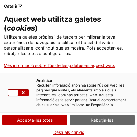
Menú
Cerc
. Obre en una nova finestra.
Català ▽
Aquest web utilitza galetes
ACCIÓ - Agència per al creixement de les empreses
ACCIÓ - Agència per al creixement de les empreses
Cercador
(
cookies
)
Inici
Els consellers Baiget i Rull encapçalen una
Utilitzem galetes pròpies i de tercers per millorar la teva
missió comercial a Panamà i Cuba amb 49
experiència de navegació, analitzar el trànsit del web i
Ajuts i serveis
personalitzar el contingut que es mostra. Pots acceptar-les,
empreses catalanes
rebutjar-les totes o configurar-les.
Països
Més informació sobre l'ús de les galetes en aquest web.
La missió empresarial està organitzada per ACCIÓ i el Port de
Serveis d'internacionalització
Serveis d'innovació
Sectors
Barcelona i compta amb empreses del sector agrícola, el
biofarmacèutic, l’alimentació, el turisme, les infraestructures, la
Analítica
Convocatòries d'ajuts obertes
Últimes notícies
Recullen informació anònima sobre l'ús del web, les
logística i els residus
Activitats
pàgines que visites, els elements amb els quals
interactues i com has arribat al web. Aquesta
Properes activitats
17/11/2016
10:07
informació es fa servir per analitzar el comportament
ACCIÓ
dels usuaris al web i millorar-ne l'experiència.
La missió empresarial, que comença aquest diumenge i
. Obre en una nova finestra.
Contacte
s’allargarà fins el proper divendres, està organitzada per
Accepta-les totes
Rebutja-les
ACCIÓ i el Port de Barcelona i compta amb empreses del
sector agrícola, el biofarmacèutic, l’alimentació, el turisme,
ca
Desa els canvis
les infraestructures, la logística i els residus
.