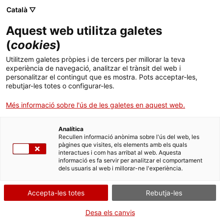
Menú
Cerc
. Obre en una nova finestra.
Català ▽
Aquest web utilitza galetes
ACCIÓ - Agència per al creixement de les empreses
ACCIÓ - Agència per al creixement de les empreses
Cercador
(
cookies
)
Inici
ACCIÓ i l'Hospital Clínic organitzen un
Utilitzem galetes pròpies i de tercers per millorar la teva
webinar amb 100 metges i directors
experiència de navegació, analitzar el trànsit del web i
Ajuts i serveis
personalitzar el contingut que es mostra. Pots acceptar-les,
d'hospitals de Sud-àfrica sobre la gestió de la
rebutjar-les totes o configurar-les.
COVID-19 a Catalunya
Països
Més informació sobre l'ús de les galetes en aquest web.
Serveis d'internacionalització
Serveis d'innovació
Sectors
L'Oficina Exterior de Comerç i d'Inversions d’ACCIÓ a
Analítica
Convocatòries d'ajuts obertes
Últimes notícies
Johannesburg i l'Hospital Clínic de Barcelona han organitzat
Recullen informació anònima sobre l'ús del web, les
Activitats
aquest dimecres un webinar dirigit a un centenar de metges i
pàgines que visites, els elements amb els quals
directors d'hospitals de Sud-àfrica sobre la gestió de la crisi
interactues i com has arribat al web. Aquesta
Properes activitats
sanitària a Catalunya provocada per la COVID-19
informació es fa servir per analitzar el comportament
ACCIÓ
dels usuaris al web i millorar-ne l'experiència.
SUD-ÀFRICA
. Obre en una nova finestra.
Contacte
01/07/2020
05:30
Accepta-les totes
Rebutja-les
ca
Desa els canvis