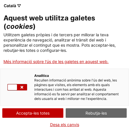
Menú
Cerc
. Obre en una nova finestra.
Català ▽
Aquest web utilitza galetes
ACCIÓ - Agència per al creixement de les empreses
ACCIÓ - Agència per al creixement de les empreses
Cercador
(
cookies
)
Inici
La Generalitat comptarà amb un pavelló físic
Utilitzem galetes pròpies i de tercers per millorar la teva
i virtual a l’ISE per impulsar el sector
experiència de navegació, analitzar el trànsit del web i
Ajuts i serveis
personalitzar el contingut que es mostra. Pots acceptar-les,
audiovisual català
rebutjar-les totes o configurar-les.
Països
Més informació sobre l'ús de les galetes en aquest web.
L’agència ACCIÓ del Departament d’Empresa i Treball disposarà
Serveis d'internacionalització
Serveis d'innovació
Sectors
d’un estand de 200m2 que acollirà 20 empreses catalanes amb
l’objectiu de trobar inversors, conèixer socis i nous clients i obrir
Analítica
Convocatòries d'ajuts obertes
Últimes notícies
Recullen informació anònima sobre l'ús del web, les
nous mercats internacionals
Activitats
pàgines que visites, els elements amb els quals
interactues i com has arribat al web. Aquesta
Properes activitats
BÉNS D'EQUIPAMENT I MATERIALS
informació es fa servir per analitzar el comportament
ACCIÓ
INDÚSTRIES BASADES EN LES TIC
dels usuaris al web i millorar-ne l'experiència.
29/05/2021
10:00
. Obre en una nova finestra.
Contacte
Accepta-les totes
Rebutja-les
ca
Desa els canvis