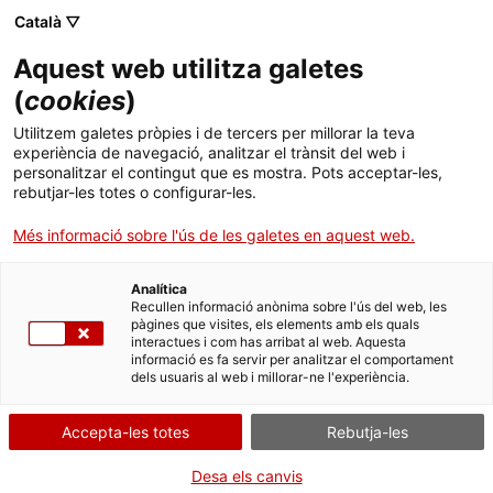
Menú
Cerc
. Obre en una nova finestra.
Català ▽
Aquest web utilitza galetes
ACCIÓ - Agència per al creixement de les empreses
ACCIÓ - Agència per al creixement de les empreses
Cercador
(
cookies
)
Inici
Un consorci català inverteix 1,5 MEUR per un
Utilitzem galetes pròpies i de tercers per millorar la teva
projecte d’economia circular per millorar
experiència de navegació, analitzar el trànsit del web i
Ajuts i serveis
personalitzar el contingut que es mostra. Pots acceptar-les,
l’alimentació dels animals amb antioxidants
rebutjar-les totes o configurar-les.
Països
Més informació sobre l'ús de les galetes en aquest web.
El projecte Lipoxifeed obté ingredients alternatius a partir de
Serveis d'internacionalització
Serveis d'innovació
Sectors
productes residuals agroalimentaris que resulten més
sostenibles que els sintètics emprats fins al moment i sense
Analítica
Convocatòries d'ajuts obertes
Últimes notícies
Recullen informació anònima sobre l'ús del web, les
perdre eficàcia
Activitats
pàgines que visites, els elements amb els quals
interactues i com has arribat al web. Aquesta
Properes activitats
ALIMENTACIÓ
ECONOMIA CIRCULAR
informació es fa servir per analitzar el comportament
ACCIÓ
10/03/2024
11:00
dels usuaris al web i millorar-ne l'experiència.
. Obre en una nova finestra.
Contacte
Accepta-les totes
Rebutja-les
ca
Desa els canvis