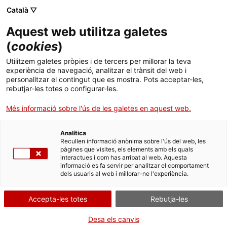
Menú
Cerc
. Obre en una nova finestra.
Català ▽
Aquest web utilitza galetes
ACCIÓ - Agència per al creixement de les empreses
ACCIÓ - Agència per al creixement de les empreses
Cercador
(
cookies
)
Inici
El 60 % de les empreses catalanes va innovar
Utilitzem galetes pròpies i de tercers per millorar la teva
el 2023, tres punts més que l’any anterior
experiència de navegació, analitzar el trànsit del web i
Ajuts i serveis
personalitzar el contingut que es mostra. Pots acceptar-les,
rebutjar-les totes o configurar-les.
Països
Segons el Baròmetre de la Innovació d’ACCIÓ, els fons Next
Més informació sobre l'ús de les galetes en aquest web.
Generation han accelerat l’activitat innovadora de les empreses
Serveis d'internacionalització
Serveis d'innovació
catalanes el 2023
Sectors
Analítica
Convocatòries d'ajuts obertes
Últimes notícies
26/06/2024
11:30
Recullen informació anònima sobre l'ús del web, les
Activitats
pàgines que visites, els elements amb els quals
interactues i com has arribat al web. Aquesta
Properes activitats
informació es fa servir per analitzar el comportament
ACCIÓ
dels usuaris al web i millorar-ne l'experiència.
. Obre en una nova finestra.
Contacte
Accepta-les totes
Rebutja-les
ca
Desa els canvis