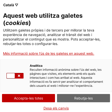
Menú
Cerc
. Obre en una nova finestra.
Català ▽
Aquest web utilitza galetes
ACCIÓ - Agència per al creixement de les empreses
ACCIÓ - Agència per al creixement de les empreses
Cercador
(
cookies
)
Inici
L’empresa catalana Antipodes Travel obre
Utilitzem galetes pròpies i de tercers per millorar la teva
una filial a Austràlia
experiència de navegació, analitzar el trànsit del web i
Ajuts i serveis
personalitzar el contingut que es mostra. Pots acceptar-les,
rebutjar-les totes o configurar-les.
Països
La companyia s’especialitza en l’organització de viatges a
Més informació sobre l'ús de les galetes en aquest web.
destinacions d’Oceania per al canal B2B, és a dir, dirigits a
Serveis d'internacionalització
Serveis d'innovació
agències i altres professionals del sector turístic, i ha decidit
Sectors
establir-s’hi físicament, sota el nom Signature Oceania, després
Analítica
Convocatòries d'ajuts obertes
Últimes notícies
d’anys de col·laborar amb socis locals
Recullen informació anònima sobre l'ús del web, les
Activitats
pàgines que visites, els elements amb els quals
AUSTRÀLIA
interactues i com has arribat al web. Aquesta
Properes activitats
informació es fa servir per analitzar el comportament
TURISME, CULTURA, OCI, ESPORTS I RESTAURACIÓ
ACCIÓ
dels usuaris al web i millorar-ne l'experiència.
06/07/2025
11:00
. Obre en una nova finestra.
Contacte
Accepta-les totes
Rebutja-les
ca
Desa els canvis