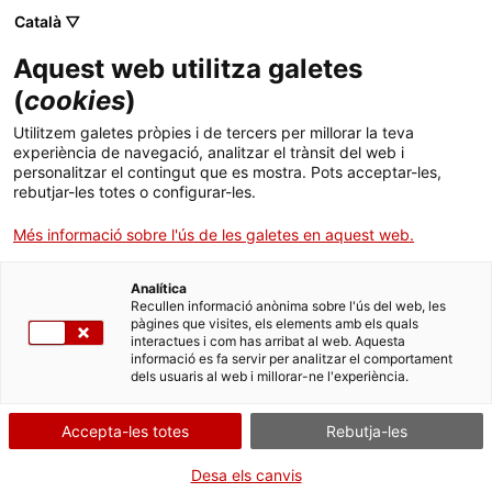
Menú
Cerc
. Obre en una nova finestra.
Català ▽
Aquest web utilitza galetes
ACCIÓ - Agència per al creixement de les empreses
ACCIÓ - Agència per al creixement de les empreses
Cercador
(
cookies
)
Inici
L’Argentina o com el tercer sector també pot
Utilitzem galetes pròpies i de tercers per millorar la teva
ser internacional
experiència de navegació, analitzar el trànsit del web i
Ajuts i serveis
personalitzar el contingut que es mostra. Pots acceptar-les,
rebutjar-les totes o configurar-les.
Països
Articles i altres publicacions
Més informació sobre l'ús de les galetes en aquest web.
Serveis d'internacionalització
Serveis d'innovació
Sectors
Analítica
Convocatòries d'ajuts obertes
Últimes notícies
Recullen informació anònima sobre l'ús del web, les
Activitats
pàgines que visites, els elements amb els quals
interactues i com has arribat al web. Aquesta
Properes activitats
informació es fa servir per analitzar el comportament
ACCIÓ
dels usuaris al web i millorar-ne l'experiència.
. Obre en una nova finestra.
Contacte
Accepta-les totes
Rebutja-les
ca
Desa els canvis