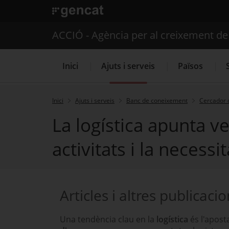
. Obre en una nova finestra.
ACCIÓ - Agència per al creixement d
Inici
Ajuts i serveis
Països
Inici
Ajuts i serveis
Banc de coneixement
Cercador 
La logística apunta ve
Serveis d'internacionalització
activitats i la necessi
Articles i altres publicaci
Una tendència clau en la
logística
és l'apost