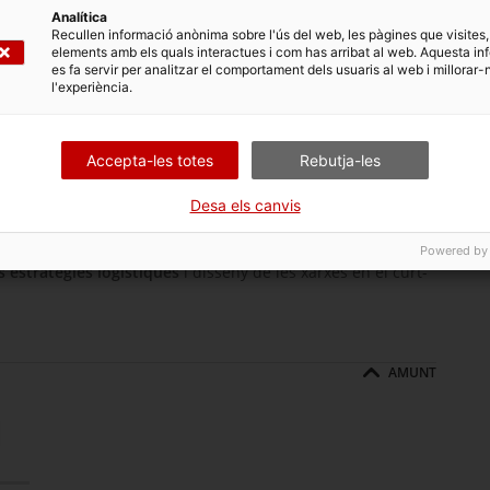
s (pagaments,
Analítica
de les àrees amb més
Recullen informació anònima sobre l'ús del web, les pàgines que visites,
i de les que més
elements amb els quals interactues i com has arribat al web. Aquesta in
es fa servir per analitzar el comportament dels usuaris al web i millorar-
l'experiència.
La logística apunta vers la intermodalitat
 més potencialitat
Les etiquetes
s característiques
Accepta-les totes
Rebutja-les
ota la cadena de subministrament, l’optimització i el control
itzada de productes.
Desa els canvis
ontar el
sector logístic
com són la interrupció de la cadena
li i les externalitats negatives. Afirma que aquests factors
Powered by
s estratègies logístiques
i disseny de les xarxes en el curt-
AMUNT
l