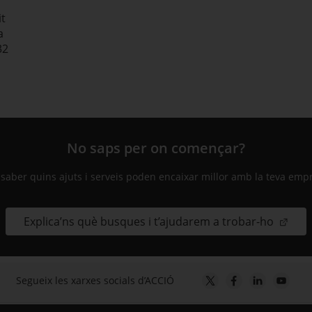
it
a
32
No saps per on començar?
 saber quins ajuts i serveis poden encaixar millor amb la teva emp
Explica’ns què busques i t’ajudarem a trobar-ho
Segueix les xarxes socials d’ACCIÓ