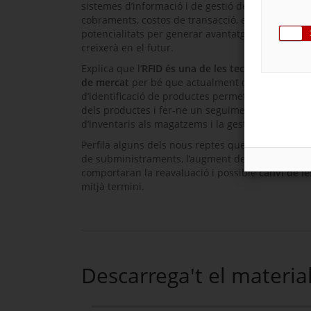
sistemes d’informació i de gestió dels moviment
cobraments, costos de transacció, etc.). És una 
potencialitats per generar avantatge competitiu 
creixerà en el futur.
Explica que l’
RFID és una de les tecnologies amb
de mercat
per bé que actualment d’utilitza poc. 
d’identificació de productes permeten conèixer le
dels productes i fer-ne un seguiment al llarg de t
d’inventaris als magatzems i la gestió individual
Perfila alguns dels nous reptes que hauran d’afr
de subministraments, l’augment del preu del petro
comportaran la reavaluació i possible
canvi de le
mitjà termini.
Descarrega't el materia