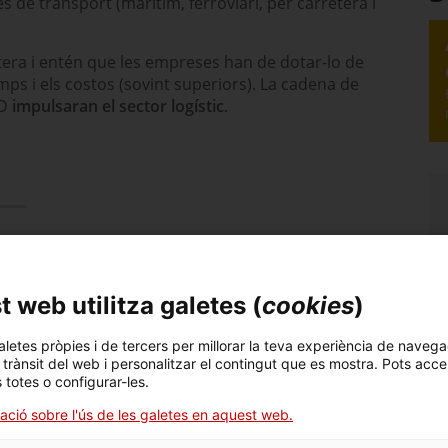
de transport (marítim, ferroviari, per carretera i
etera i entén que les empreses han de dotar-lo de
temps i els costos (sovint superiors). La cadena de
ID
impulsaran el sector logístic
.
odalitat
és la
 web utilitza galetes (
cookies
)
rdinació que permeten
ons de CO
. Afegeix
2
aletes pròpies i de tercers per millorar la teva experiència de navega
un únic interlocutor
l trànsit del web i personalitzar el contingut que es mostra. Pots acce
s totes o configurar-les.
ca
són la cadena de
ació sobre l'ús de les galetes en aquest web.
 La primera permet
més eficients els