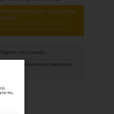
Assessorament per a projectes
de R+D
El tret de sortida dels teus projectes de
recerca, desenvolupament i innovació
Pàgines relacionades
Logística, e-commerce i distribució
ció,
ptar-les,