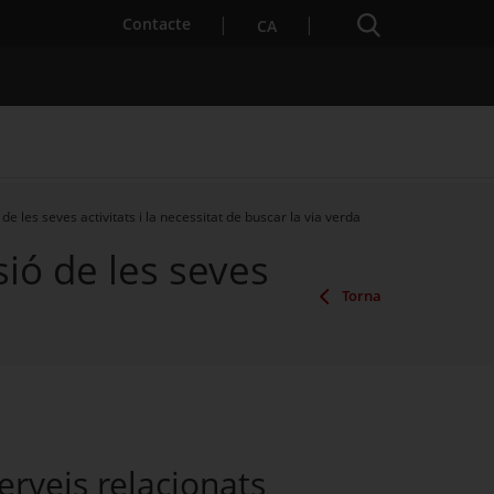
Cercador
. Obre en una nova finestra.
Contacte
CA
 de les seves activitats i la necessitat de buscar la via verda
sió de les seves
es notícies
Properes activitats
Torna
erveis relacionats