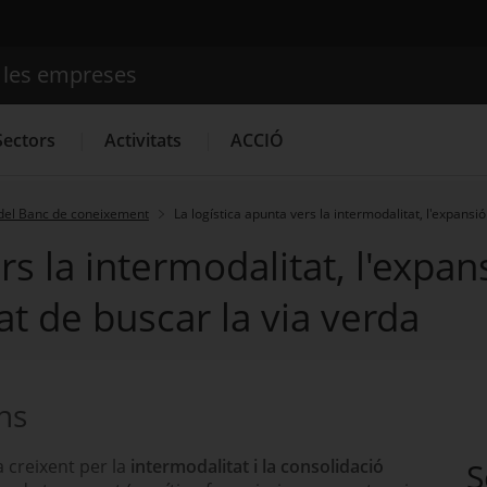
e les empreses
Cercador
Sectors
Activitats
ACCIÓ
del Banc de coneixement
La logística apunta vers la intermodalitat, l'expansió
rs la intermodalitat, l'expan
Serveis d'innovació
Convocatòries d'ajuts obertes
Últim
tat de buscar la via verda
ons
a creixent per la
intermodalitat i la consolidació
S