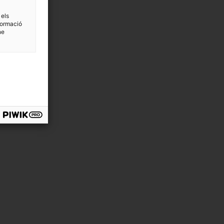
 els
formació
ne