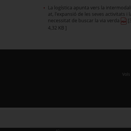
La logística apunta vers la intermodal
at, l'expansió de les seves activitats i l
necessitat de buscar la via verda
[
4,32 KB ]
Vols