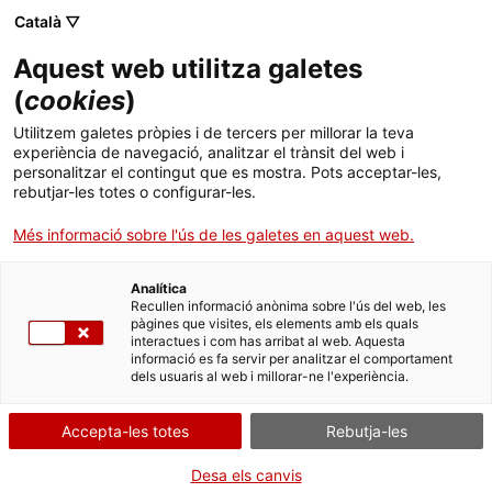
Menú
Cerc
. Obre en una nova finestra.
Català ▽
Aquest web utilitza galetes
ACCIÓ - Agència per al creixement de les empreses
ACCIÓ - Agència per al creixement de les empreses
Cercador
(
cookies
)
Inici
Kibuc, l'aposta pel disseny de productes
Utilitzem galetes pròpies i de tercers per millorar la teva
propis
experiència de navegació, analitzar el trànsit del web i
Ajuts i serveis
personalitzar el contingut que es mostra. Pots acceptar-les,
rebutjar-les totes o configurar-les.
Països
Casos d'empresa
Més informació sobre l'ús de les galetes en aquest web.
Serveis d'internacionalització
Serveis d'innovació
L'empresa del sector del moble
Kibuc
, amb seu a
Sectors
Cardedeu, ha sabut superar el període d'incertesa
Analítica
Convocatòries d'ajuts obertes
Últimes notícies
Recullen informació anònima sobre l'ús del web, les
econòmica i la forta competència en el sector
Activitats
pàgines que visites, els elements amb els quals
gràcies al disseny de productes propis i a
interactues i com has arribat al web. Aquesta
Properes activitats
importants inversions en màrqueting. El seu ha
informació es fa servir per analitzar el comportament
ACCIÓ
dels usuaris al web i millorar-ne l'experiència.
estat un dels casos protagonistes en la
4a Jornada
de Canvi Estratègic en clústers 2016
.
. Obre en una nova finestra.
Contacte
Accepta-les totes
Rebutja-les
Fundada l'any 1993,
Kibuc
compta amb una xarxa
ca
de 53 botigues a l'Estat espanyol i ha obert 6 noves
Desa els canvis