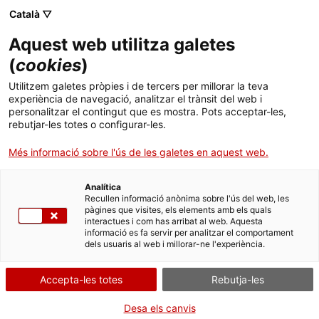
Menú
Cerc
. Obre en una nova finestra.
Català ▽
Aquest web utilitza galetes
ACCIÓ - Agència per al creixement de les empreses
ACCIÓ - Agència per al creixement de les empreses
Cercador
(
cookies
)
Inici
La innovació al Roca Innovation Lab
Utilitzem galetes pròpies i de tercers per millorar la teva
experiència de navegació, analitzar el trànsit del web i
Ajuts i serveis
personalitzar el contingut que es mostra. Pots acceptar-les,
Casos d'empresa
Roca, S.A.
rebutjar-les totes o configurar-les.
Països
Més informació sobre l'ús de les galetes en aquest web.
Serveis d'internacionalització
Serveis d'innovació
Sectors
Analítica
Convocatòries d'ajuts obertes
Últimes notícies
Recullen informació anònima sobre l'ús del web, les
Activitats
pàgines que visites, els elements amb els quals
interactues i com has arribat al web. Aquesta
Properes activitats
informació es fa servir per analitzar el comportament
ACCIÓ
dels usuaris al web i millorar-ne l'experiència.
. Obre en una nova finestra.
Contacte
Accepta-les totes
Rebutja-les
ca
Desa els canvis