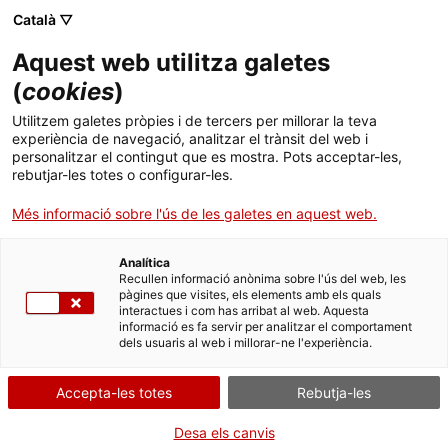
Menú
Cerc
. Obre en una nova finestra.
Català ▽
Aquest web utilitza galetes
ACCIÓ - Agència per al creixement de les empreses
ACCIÓ - Agència per al creixement de les empreses
Cercador
(
cookies
)
Inici
Sensofar, com abandonar la dependència
Utilitzem galetes pròpies i de tercers per millorar la teva
d’un client
experiència de navegació, analitzar el trànsit del web i
Ajuts i serveis
personalitzar el contingut que es mostra. Pots acceptar-les,
rebutjar-les totes o configurar-les.
Països
Casos d'empresa
Més informació sobre l'ús de les galetes en aquest web.
Serveis d'internacionalització
Serveis d'innovació
Sectors
Analítica
Convocatòries d'ajuts obertes
Últimes notícies
Recullen informació anònima sobre l'ús del web, les
Activitats
pàgines que visites, els elements amb els quals
interactues i com has arribat al web. Aquesta
Properes activitats
informació es fa servir per analitzar el comportament
ACCIÓ
dels usuaris al web i millorar-ne l'experiència.
. Obre en una nova finestra.
Contacte
Accepta-les totes
Rebutja-les
ca
Desa els canvis