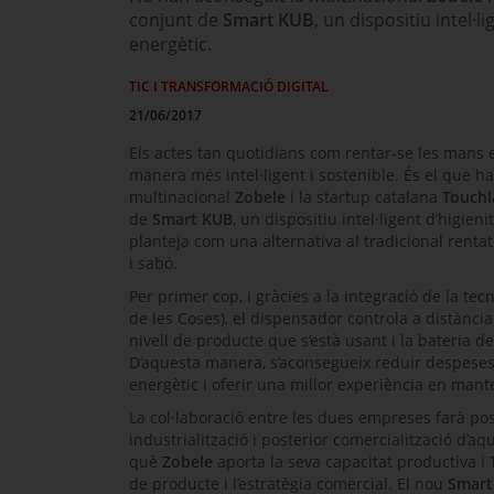
conjunt de
Smart KUB
, un dispositiu intel·
energètic.
TIC I TRANSFORMACIÓ DIGITAL
21/06/2017
Els actes tan quotidians com rentar-se les mans 
manera més intel·ligent i sostenible. És el que h
multinacional
Zobele
i la
startup
catalana
Touch
de
Smart KUB
, un dispositiu intel·ligent d’higie
planteja com una alternativa al tradicional rent
i sabó.
Per primer cop, i gràcies a la integració de la tecn
de les Coses), el dispensador controla a distància
nivell de producte que s’està usant i la bateria de
D’aquesta manera, s’aconsegueix reduir despeses,
energètic i oferir una millor experiència en man
La col·laboració entre les dues empreses farà pos
industrialització i posterior comercialització d’aq
què
Zobele
aporta la seva capacitat productiva i
de producte i l’estratègia comercial. El nou
Smart