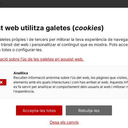
s.
ingular:
Zobele
, multinacional del sector del gran consum,
fabricació del producte, i aconsegueix amb l’acord ampliar
chland
pot industrialitzar la producció amb plenes
 web utilitza galetes (
cookies
)
reses i
startups
aletes pròpies i de tercers per millorar la teva experiència de navega
l trànsit del web i personalitzar el contingut que es mostra. Pots acce
s totes o configurar-les.
el Vallès que confia que l’acord li permeti escalar el
 permet créixer i guanyar mercat, ideal per a qualsevol
ació sobre l'ús de les galetes en aquest web.
 com nosaltres
", assegura Andrea Lisbona, CEO de
e han mantingut amb
Zobele
: "
Ha sigut increïble treballar
Analítica
Recullen informació anònima sobre l'ús del web, les pàgines que visites,
aliana amb més de 4.500 treballadors a tot el món, i que té
elements amb els quals interactues i com has arribat al web. Aquesta in
es fa servir per analitzar el comportament dels usuaris al web i millorar-
em estar al cas d’oportunitats dins i fora de l’empresa i
l'experiència.
tiu
", explica
Roberto Camarero
, responsable del programa
na.
aboració amb les
startups
. "
Els oferim serveis interns
Accepta-les totes
Rebutja-les
 accés a la nostra xarxa pròpia de clients
", afegeix
 el seu volum de vendes permetent que els projectes
Desa els canvis