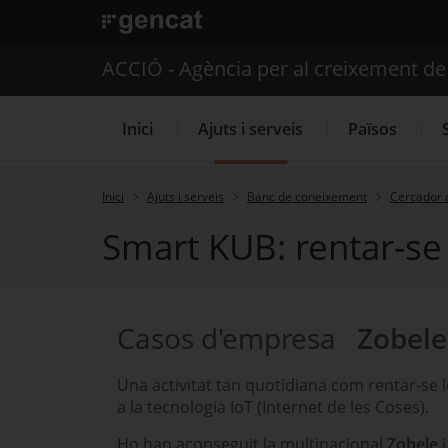
. Obre en una nova finestra.
ACCIÓ - Agència per al creixement d
Inici
Ajuts i serveis
Països
Inici
Ajuts i serveis
Banc de coneixement
Cercador 
Smart KUB: rentar-se
Serveis d'internacionalització
Casos d'empresa
Zobele
Una activitat tan quotidiana com rentar-se 
a la tecnologia IoT (Internet de les Coses).
Ho han aconseguit la multinacional
Zobele
i