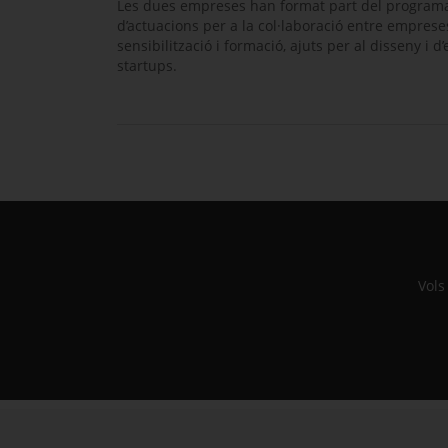
Les dues empreses han format part del progra
d’actuacions per a la col·laboració entre empre
sensibilització i formació, ajuts per al disseny i d
startups
.
Vols