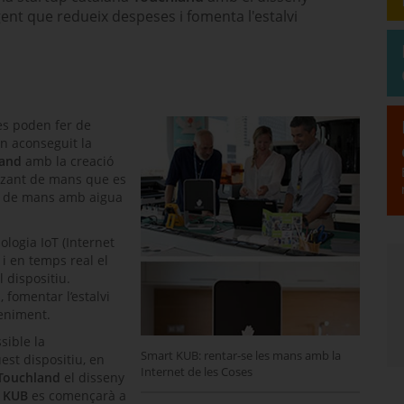
ligent que redueix despeses i fomenta l'estalvi
es poden fer de
an aconseguit la
land
amb la creació
nitzant de mans que es
at de mans amb aigua
ologia IoT (Internet
 i en temps real el
l dispositiu.
 fomentar l’estalvi
teniment.
sible la
Smart KUB: rentar-se les mans amb la
uest dispositiu, en
Internet de les Coses
Touchland
el disseny
 KUB
es començarà a