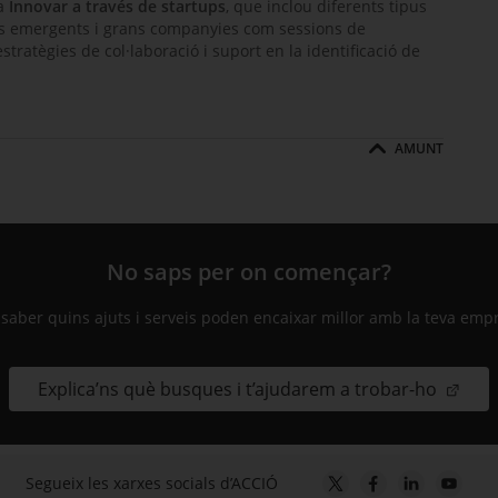
ma
Innovar a través de
startups
, que inclou diferents tipus
ses emergents i grans companyies com sessions de
’estratègies de col·laboració i suport en la identificació de
AMUNT
No saps per on començar?
 saber quins ajuts i serveis poden encaixar millor amb la teva emp
Explica’ns què busques i t’ajudarem a trobar-ho
Segueix les xarxes socials d’ACCIÓ