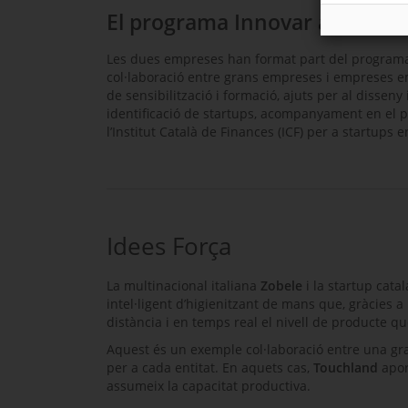
El programa Innovar a través
Les dues empreses han format part del progra
col·laboració entre grans empreses i empreses em
de sensibilització i formació, ajuts per al disseny
identificació de
startups
, acompanyament en el pr
l’Institut Català de Finances (ICF) per a
startups
en
Idees Força
La multinacional italiana
Zobele
i la
startup
cata
intel·ligent d’higienitzant de mans que, gràcies a 
distància i en temps real el nivell de producte que
Aquest és un exemple col·laboració entre una g
per a cada entitat. En aquets cas,
Touchland
aport
assumeix la capacitat productiva.