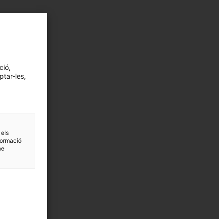
ció,
ptar-les,
 els
formació
ne