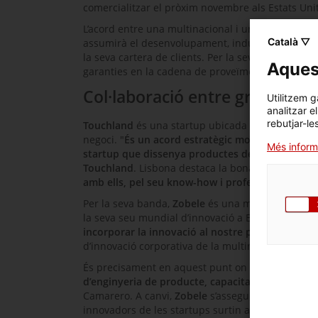
comercialitzar el pròxim novembre als Estats Unit
L’acord entre una multinacional i una
startup
és s
Català ▽
assumirà el desenvolupament, industrialització i 
la seva cartera de clients. Per la seva banda,
Tou
Aquest
garanties en la cadena de proveïment.
Col·laboració entre grans emp
Utilitzem g
analitzar e
rebutjar-le
Touchland
és una
startup
ubicada a Sant Quirze d
negoci. "
És un acord estratègic molt bo, que ens
Més inform
startup
que dissenya productes de gran consum
Touchland
. Lisbona destaca la bona entesa qu
amb ells, pel seu
know-how
i professionalitat
".
Per la seva banda,
Zobele
és una multinacional it
la seva seu mundial d’innovació a Barcelona. "
Vol
incorporar la innovació al nostre procés produc
d’innovació corporativa de la multinacional italia
És precisament en aquest punt on entra la col·l
d’enginyeria de producte, capacitat productiva i
Camarero
. A canvi,
Zobele
s’assegura incrementar
innovadors de les
startups
surtin al mercat.