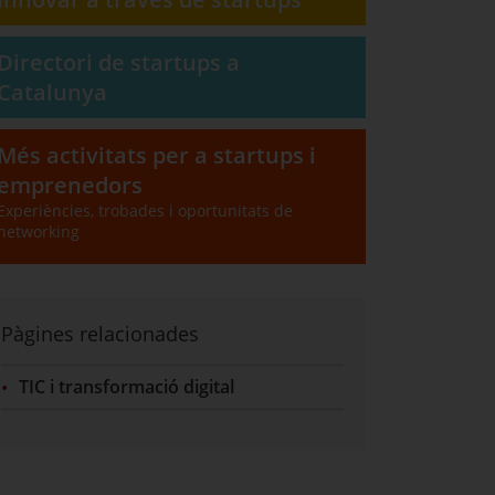
Directori de startups a
(???generic.finestra.nova???)
Catalunya
Aquest enllaç s'obre en una nova pestanya: Enllacem al web de Catalonia Trade &
Més activitats per a startups i
emprenedors
Aquest enllaç porta a un altre lloc web: Agenda per a startups i emprenedors
Experiències, trobades i oportunitats de
networking
Pàgines relacionades
TIC i transformació digital