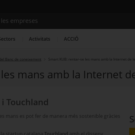
e les empreses
Cercador
Sectors
Activitats
ACCIÓ
del Banc de coneixement
Smart KUB: rentar-se les mans amb la Internet de l
 les mans amb la Internet d
Serveis d'innovació
Convocatòries d'ajuts obertes
Últim
 i Touchland
les mans es pot fer de manera més sostenible gràcies
S
 la
startup
catalana
Touchland
amb el disseny