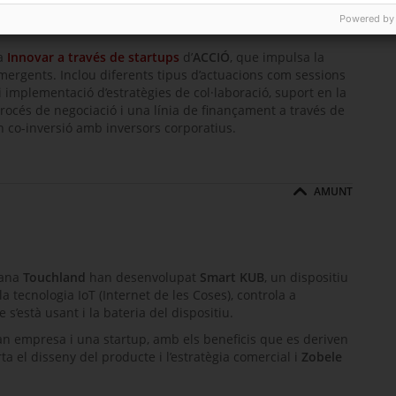
 de
startups
Powered by
ma
Innovar a través de startups
d’
ACCIÓ
, que impulsa la
ergents. Inclou diferents tipus d’actuacions com sessions
 i implementació d’estratègies de col·laboració, suport en la
océs de negociació i una línia de finançament a través de
 co-inversió amb inversors corporatius.
AMUNT
lana
Touchland
han desenvolupat
Smart KUB
, un dispositiu
la tecnologia IoT (Internet de les Coses), controla a
 s’està usant i la bateria del dispositiu.
ran empresa i una
startup
, amb els beneficis que es deriven
a el disseny del producte i l’estratègia comercial i
Zobele