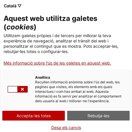
Menú
Cerc
. Obre en una nova finestra.
Català ▽
Aquest web utilitza galetes
ACCIÓ - Agència per al creixement de les empreses
ACCIÓ - Agència per al creixement de les empreses
Cercador
(
cookies
)
Inici
Exponential Leaders a Catalunya 2023
Utilitzem galetes pròpies i de tercers per millorar la teva
experiència de navegació, analitzar el trànsit del web i
Ajuts i serveis
personalitzar el contingut que es mostra. Pots acceptar-les,
Informes d'anàlisi empresarial
rebutjar-les totes o configurar-les.
Països
L’informe
Exponential Leaders a Catalunya 2023
Més informació sobre l'ús de les galetes en aquest web.
Serveis d'internacionalització
Serveis d'innovació
analitza les empreses més disruptives de
Sectors
Catalunya: els projectes empresarials més
Analítica
Convocatòries d'ajuts obertes
Últimes notícies
inspiradors, diferencials i amb un amb alt potencial
Recullen informació anònima sobre l'ús del web, les
Activitats
pàgines que visites, els elements amb els quals
de creixement que estan tenint lloc a casa nostra.
interactues i com has arribat al web. Aquesta
Properes activitats
ACCIÓ
informació es fa servir per analitzar el comportament
20/07/2023
dels usuaris al web i millorar-ne l'experiència.
. Obre en una nova finestra.
Contacte
Descarrega l'informe en català i anglès
Accepta-les totes
Rebutja-les
ca
Desa els canvis
El programa
Catalonia Exponential Leaders
d’ACCIÓ reconeix