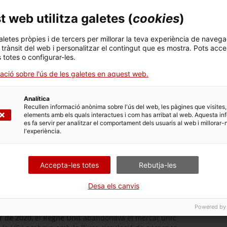
de Catalunya
alunya i el
 web utilitza galetes (
cookies
)
aletes pròpies i de tercers per millorar la teva experiència de navega
023 han recuperat nivells previs al
Brexit
i se situen un
l trànsit del web i personalitzar el contingut que es mostra. Pots acce
s totes o configurar-les.
tant això, les
importacions procedents del Regne Unit
 s’han recuperat: han caigut un 5,5% en el període 2019-
ació sobre l'ús de les galetes en aquest web.
t tres posicions en el rànquing dels principals socis
Analítica
s més afectades han estat les de
vehicles pel transport de
Recullen informació anònima sobre l'ús del web, les pàgines que visites,
a banda, les vendes catalanes de medicaments, articles
elements amb els quals interactues i com has arribat al web. Aquesta in
es i melmelades, entre d’altres, també han quedat reduïdes
es fa servir per analitzar el comportament dels usuaris al web i millorar-
l'experiència.
e Unit
s’han vist perjudicades de manera global i
gudes dels vehicles i el petroli, que expliquen la major
Accepta-les totes
Rebutja-les
 les begudes, aparells de mesura, plàstics i material
Desa els canvis
 Unió Europa i el Regne Unit
Powered by
r de 2020
, el
Regne Unit
abandonava el mercat únic