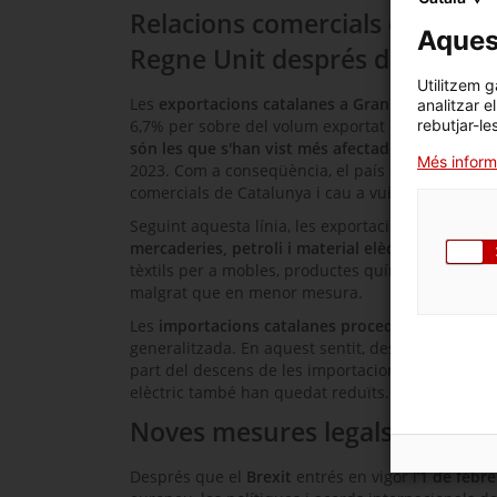
Relacions comercials entre Cat
Aquest
Regne Unit després del Brexit
Utilitzem g
Les
exportacions catalanes a Gran Bretanya
el 2
analitzar e
rebutjar-le
6,7% per sobre del volum exportat el 2019. No obs
són les que s'han vist més afectades
i encara no
Més inform
2023. Com a conseqüència, el país anglès ha perdu
comercials de Catalunya i cau a vuitena posició.
Seguint aquesta línia, les exportacions catalane
mercaderies, petroli i material elèctric
. Per altr
tèxtils per a mobles, productes químics o compot
malgrat que en menor mesura.
Les
importacions catalanes procedents del Regn
generalitzada. En aquest sentit, destaquen les cai
part del descens de les importacions. Sectors com
elèctric també han quedat reduïts.
Noves mesures legals entre la
Després que el
Brexit
entrés en vigor l’
1 de febre