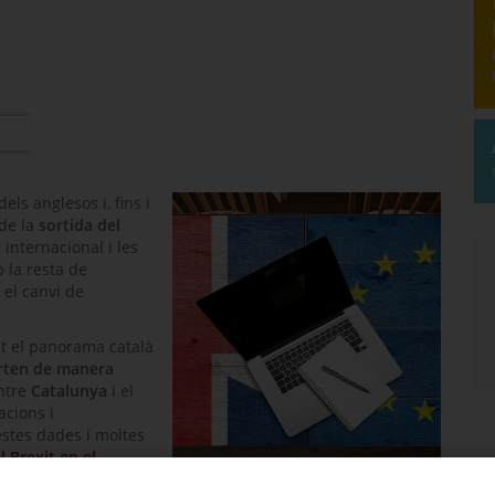
els anglesos i, fins i
 de la
sortida del
internacional i les
 la resta de
 el canvi de
at el panorama català
orten de manera
entre
Catalunya
i el
acions i
stes dades i moltes
 Brexit en el
ent .PDF)
.
Impacte del Brexit en el comerç exterior