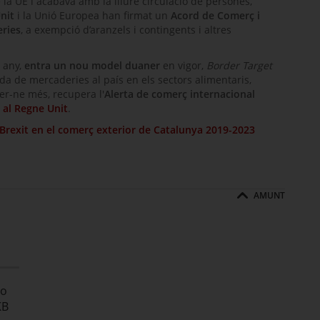
 la UE i acabava amb la lliure circulació de persones,
nit
i la Unió Europea han firmat un
Acord de Comerç i
eries
, a exempció d’aranzels i contingents i altres
t any,
entra un nou model duaner
en vigor,
Border Target
ada de mercaderies al país en els sectors alimentaris,
ber-ne més, recupera l'
Alerta de comerç internacional
 al Regne Unit
.
Brexit en el comerç exterior de Catalunya 2019-2023
AMUNT
io
KB