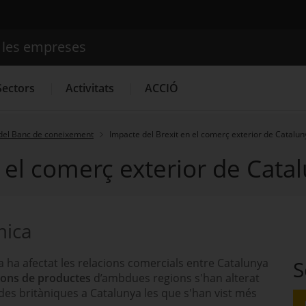
e les empreses
Cercador
Sectors
Activitats
ACCIÓ
del Banc de coneixement
Impacte del Brexit en el comerç exterior de Catalun
 el comerç exterior de Cata
Serveis d'innovació
Convocatòries d'ajuts obertes
Últim
mica
 ha afectat les relacions comercials entre Catalunya
S
ions de productes
d’ambdues regions s'han alterat
des britàniques a Catalunya les que s'han vist més