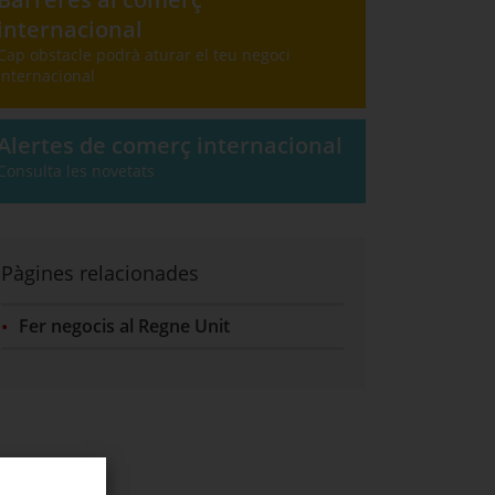
internacional
Cap obstacle podrà aturar el teu negoci
internacional
Alertes de comerç internacional
Consulta les novetats
Pàgines relacionades
Fer negocis al Regne Unit