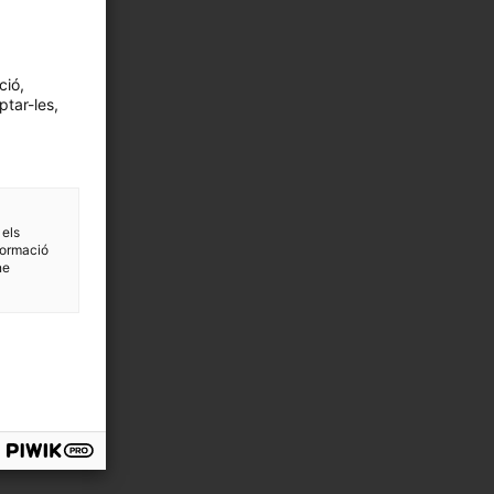
ció,
ptar-les,
 els
formació
ne