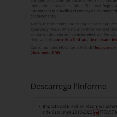
europeu, les polítiques i acords internacionals de
mercaderies, serveis i capitals. Tot i això,
Regne U
Cooperació que facilita el comerç de les mercad
condicionants.
A més, l’estudi també indica que a partir d’aques
Operating Model
, amb nous controls per a l’entr
sanitaris i de bateries i vehicles elèctrics. Per sa
dedicada als
controls a l’entrada de mercaderies
Consulteu totes els dades a l’estudi l’
Impacte del 
(document .PDF)
’
.
Descarrega l'informe
Impacte del Brexit en el comerç exter
r de Catalunya 2019-2023
[779,97 