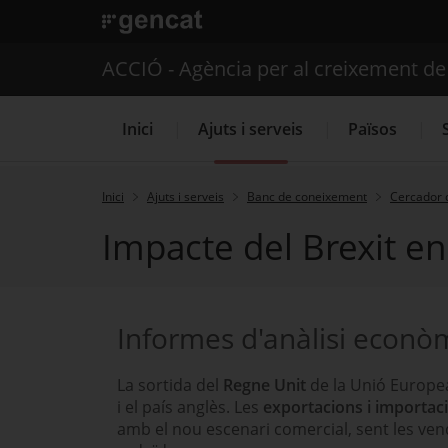
. Obre en una nova finestra.
ACCIÓ - Agència per al creixement d
Inici
Ajuts i serveis
Països
Inici
Ajuts i serveis
Banc de coneixement
Cercador 
Impacte del Brexit en
Serveis d'internacionalització
Informes d'anàlisi econò
La sortida del
Regne Unit
de la Unió Europea
i el país anglès. Les
exportacions i importac
amb el nou escenari comercial, sent les ven