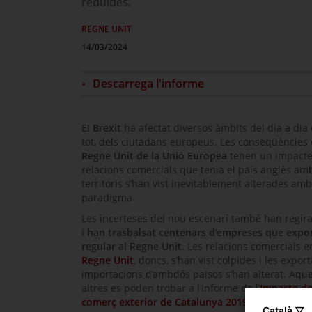
reduïdes.
REGNE UNIT
14/03/2024
Descarrega l'informe
El
Brexit
ha afectat diversos àmbits del dia a dia d
tot, dels ciutadans europeus. Les conseqüències
Regne Unit de la Unió Europea
tenen un impacte 
relacions comercials que tenia el país anglès amb
territoris s’han vist inevitablement alterades amb
paradigma.
Les incerteses del nou escenari també han regir
i
han trasbalsat centenars d’empreses que exp
regular al Regne Unit
. Les relacions comercials 
Regne Unit
, doncs, s’han vist colpides i les export
importacions d’ambdós països s’han alterat. Aque
altres es poden trobar a l’informe de l’
Impacte del
comerç exterior de Catalunya 2019-2023 (docum
Català ▽