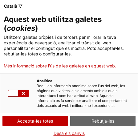
Menú
Cerc
. Obre en una nova finestra.
Català ▽
Aquest web utilitza galetes
ACCIÓ - Agència per al creixement de les empreses
ACCIÓ - Agència per al creixement de les empreses
Cercador
(
cookies
)
Inici
Carn de porc, mites i realitats en
Utilitzem galetes pròpies i de tercers per millorar la teva
l'alimentació i la salut
experiència de navegació, analitzar el trànsit del web i
Ajuts i serveis
personalitzar el contingut que es mostra. Pots acceptar-les,
rebutjar-les totes o configurar-les.
Països
Idees d'experts
José Juan Rodríguez
Més informació sobre l'ús de les galetes en aquest web.
Serveis d'internacionalització
Serveis d'innovació
Sectors
Analítica
Convocatòries d'ajuts obertes
Últimes notícies
Recullen informació anònima sobre l'ús del web, les
Activitats
pàgines que visites, els elements amb els quals
interactues i com has arribat al web. Aquesta
Properes activitats
informació es fa servir per analitzar el comportament
ACCIÓ
dels usuaris al web i millorar-ne l'experiència.
. Obre en una nova finestra.
Contacte
Accepta-les totes
Rebutja-les
ca
Desa els canvis