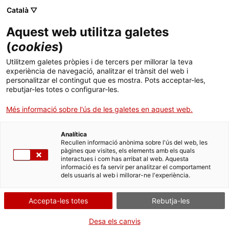
Menú
Cerc
. Obre en una nova finestra.
Català ▽
Aquest web utilitza galetes
ACCIÓ - Agència per al creixement de les empreses
ACCIÓ - Agència per al creixement de les empreses
Cercador
(
cookies
)
Inici
L'emprenedoria tecnològica a Catalunya
Utilitzem galetes pròpies i de tercers per millorar la teva
experiència de navegació, analitzar el trànsit del web i
Ajuts i serveis
personalitzar el contingut que es mostra. Pots acceptar-les,
Idees d'experts
Xavier Ferràs
rebutjar-les totes o configurar-les.
Països
Més informació sobre l'ús de les galetes en aquest web.
Serveis d'internacionalització
Serveis d'innovació
Sectors
Analítica
Convocatòries d'ajuts obertes
Últimes notícies
Recullen informació anònima sobre l'ús del web, les
Activitats
pàgines que visites, els elements amb els quals
interactues i com has arribat al web. Aquesta
Properes activitats
informació es fa servir per analitzar el comportament
ACCIÓ
dels usuaris al web i millorar-ne l'experiència.
. Obre en una nova finestra.
Contacte
Accepta-les totes
Rebutja-les
ca
Desa els canvis