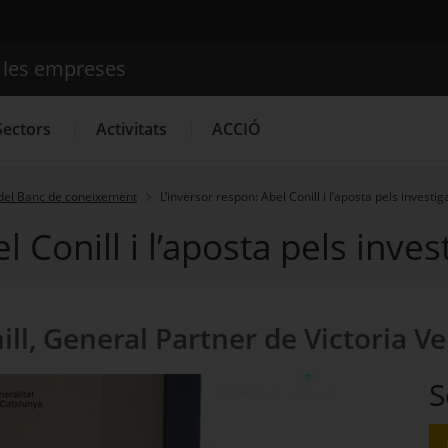
e les empreses
Cercador
Sectors
Activitats
ACCIÓ
del Banc de coneixement
L’inversor respon: Abel Conill i l’aposta pels investi
l Conill i l’aposta pels inve
Serveis d'innovació
Convocatòries d'ajuts obertes
Últim
ill, General Partner de Victoria V
S