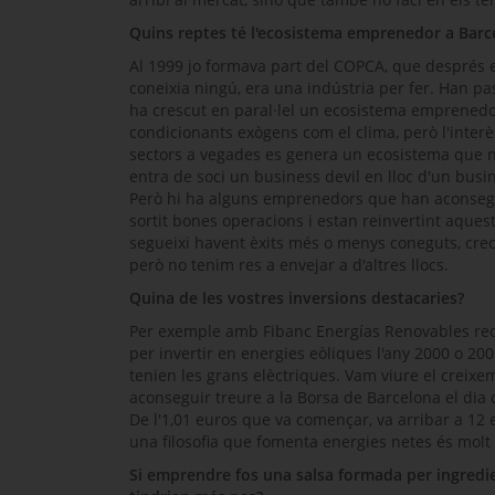
Quins reptes té l'ecosistema emprenedor a Barc
Al 1999 jo formava part del COPCA, que després e
coneixia ningú, era una indústria per fer. Han pas
ha crescut en paral·lel un ecosistema emprenedo
condicionants exògens com el clima, però l'interè
sectors a vegades es genera un ecosistema que no 
entra de soci un
business devil
en lloc d'un
busi
Però hi ha alguns emprenedors que han aconseguit 
sortit bones operacions i estan reinvertint aquest
segueixi havent èxits més o menys coneguts, c
però no tenim res a envejar a d'altres llocs.
Quina de les vostres inversions destacaries?
Per exemple amb Fibanc
Energías Renovables
rec
per invertir en energies eòliques l'any 2000 o 2
tenien les grans elèctriques. Vam viure el creixe
aconseguir treure a la Borsa de Barcelona el dia 
De l'1,01 euros que va començar, va arribar a 12 
una filosofia que fomenta energies netes és molt 
Si emprendre fos una salsa formada per ingredien