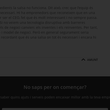
edients la salsa no funciona. Dit això, crec que l'equip és
és necessari. Hi ha emprenedors que reconeixen que en una
 ser el CEO, fet que és molt interessant i no sempre passa.
. Si no veiem una tecnologia disruptiva amb barreres
ls de negoci canvien: els inventes i els reinventes. Per tant,
ip i model de negoci. Però en general segurament seria
 recordant que és una salsa on tot és necessari i encara hi
AMUNT
No saps per on començar?
 saber quins ajuts i serveis poden encaixar millor amb la teva emp