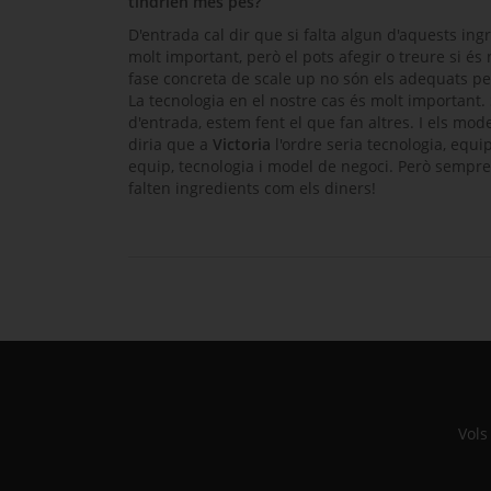
tindrien més pes?
D'entrada cal dir que si falta algun d'aquests ingr
molt important, però el pots afegir o treure si 
fase concreta de
scale up
no són els adequats per
La tecnologia en el nostre cas és molt important
d'entrada, estem fent el que fan altres. I els mode
diria que a
Victoria
l'ordre seria tecnologia, equ
equip, tecnologia i model de negoci. Però sempre
falten ingredients com els diners!
Vols