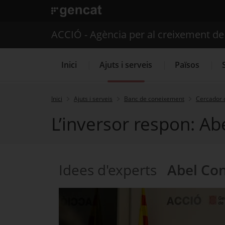
. Obre en una nova finestra.
ACCIÓ - Agència per al creixement d
Inici
Ajuts i serveis
Països
Inici
Ajuts i serveis
Banc de coneixement
Cercador 
L’inversor respon: Abe
Serveis d'internacionalització
Idees d'experts
Abel Con