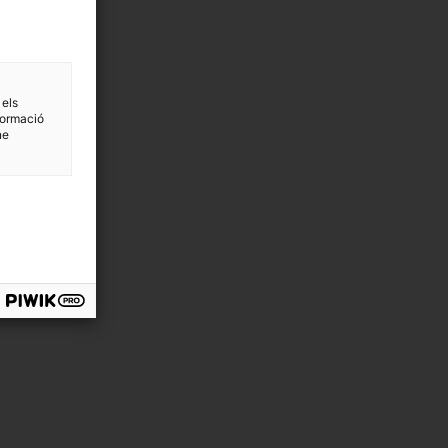
 els
formació
ne