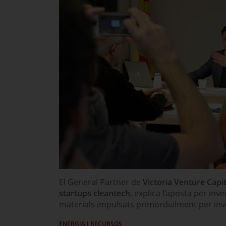
El General Partner de
Victoria Venture Capit
startups cleantech
, explica l’aposta per inv
materials impulsats primordialment per inv
ENERGIA I RECURSOS