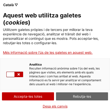
Menú
Cerc
. Obre en una nova finestra.
Català ▽
Aquest web utilitza galetes
ACCIÓ - Agència per al creixement de les empreses
ACCIÓ - Agència per al creixement de les empreses
Cercador
(
cookies
)
Inici
Vull exportar! La meva empresa està
Utilitzem galetes pròpies i de tercers per millorar la teva
preparada?
experiència de navegació, analitzar el trànsit del web i
Ajuts i serveis
personalitzar el contingut que es mostra. Pots acceptar-les,
rebutjar-les totes o configurar-les.
Països
Idees d'experts
Jordi Tordera, Oficina
Més informació sobre l'ús de les galetes en aquest web.
tècnica de barreres a la
Serveis d'internacionalització
Serveis d'innovació
Sectors
internacionalització
Analítica
Convocatòries d'ajuts obertes
Últimes notícies
Recullen informació anònima sobre l'ús del web, les
Activitats
pàgines que visites, els elements amb els quals
interactues i com has arribat al web. Aquesta
Properes activitats
informació es fa servir per analitzar el comportament
ACCIÓ
dels usuaris al web i millorar-ne l'experiència.
. Obre en una nova finestra.
Contacte
Accepta-les totes
Rebutja-les
ca
Desa els canvis