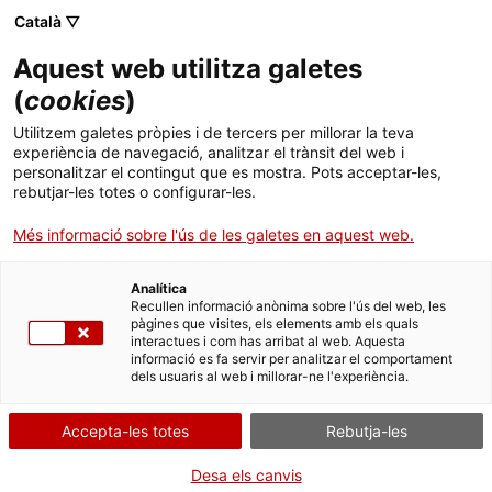
Menú
Cerc
. Obre en una nova finestra.
Català ▽
Aquest web utilitza galetes
ACCIÓ - Agència per al creixement de les empreses
ACCIÓ - Agència per al creixement de les empreses
Cercador
(
cookies
)
Inici
El vincle entre inversió i salut digital, de
Utilitzem galetes pròpies i de tercers per millorar la teva
Silicon Valley a Barcelona
experiència de navegació, analitzar el trànsit del web i
Ajuts i serveis
personalitzar el contingut que es mostra. Pots acceptar-les,
rebutjar-les totes o configurar-les.
Països
Idees d'experts
Marta Gaia Zanchi,
Més informació sobre l'ús de les galetes en aquest web.
Founding Director del Biodesign for
Serveis d'internacionalització
Serveis d'innovació
Sectors
Digital Health
Analítica
Convocatòries d'ajuts obertes
Últimes notícies
Recullen informació anònima sobre l'ús del web, les
Activitats
pàgines que visites, els elements amb els quals
interactues i com has arribat al web. Aquesta
Properes activitats
informació es fa servir per analitzar el comportament
ACCIÓ
dels usuaris al web i millorar-ne l'experiència.
. Obre en una nova finestra.
Contacte
Accepta-les totes
Rebutja-les
ca
Desa els canvis