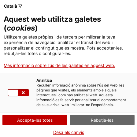
Menú
Cerc
. Obre en una nova finestra.
Català ▽
Aquest web utilitza galetes
ACCIÓ - Agència per al creixement de les empreses
ACCIÓ - Agència per al creixement de les empreses
(
cookies
)
Cercador
Inici
Diploma de mestratge en artesania alimentària
Utilitzem galetes pròpies i de tercers per millorar la teva
experiència de navegació, analitzar el trànsit del web i
Ajuts i serveis
Sol·licitar el diploma
personalitzar el contingut que es mostra. Pots acceptar-les,
rebutjar-les totes o configurar-les.
Països
Més informació sobre l'ús de les galetes en aquest web.
Serveis d'internacionalització
Serveis d'innovació
Sectors
Per Internet
Analítica
Convocatòries d'ajuts obertes
Últimes notícies
Recullen informació anònima sobre l'ús del web, les
Activitats
pàgines que visites, els elements amb els quals
. Ves a Formulari
Inicia
interactues i com has arribat al web. Aquesta
Properes activitats
informació es fa servir per analitzar el comportament
ACCIÓ
dels usuaris al web i millorar-ne l'experiència.
QUAN
. Obre en una nova finestra.
Contacte
Fora de termini
Accepta-les totes
Rebutja-les
De l'01/10/2025 al 31/12/2025
Idioma:
ca
Desa els canvis