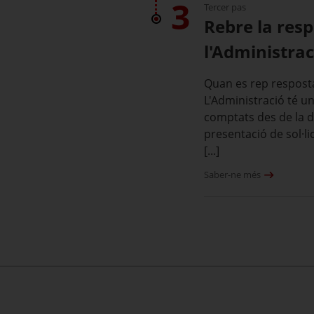
3
Tercer pas
Rebre la res
l'Administrac
Quan es rep resposta
L'Administració té u
comptats des de la da
presentació de sol·li
[...]
Saber-ne més