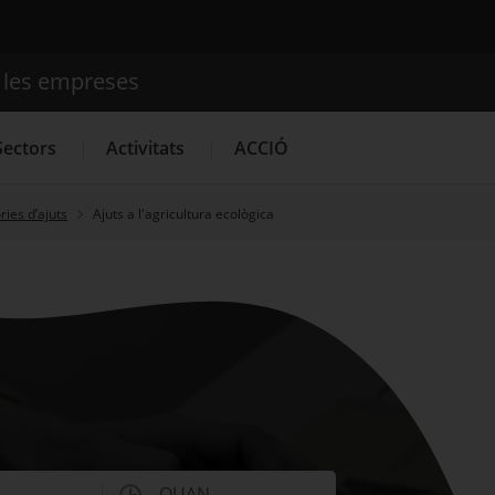
e les empreses
Cercador
Sectors
Activitats
ACCIÓ
ies d’ajuts
Ajuts a l'agricultura ecològica
Serveis d'innovació
Convocatòries d'ajuts obertes
Últim
QUAN