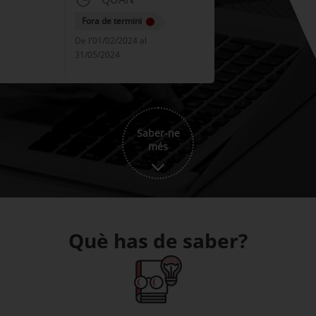
Fora de termini
De l'01/02/2024 al
31/05/2024
Saber-ne
més
Què has de saber?