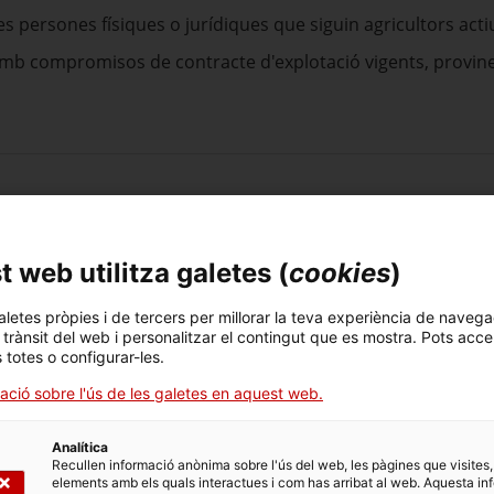
es persones físiques o jurídiques que siguin agricultors acti
 amb compromisos de contracte d'explotació vigents, provin
r al 31 de maig de 2024.
 web utilitza galetes (
cookies
)
aletes pròpies i de tercers per millorar la teva experiència de navega
l trànsit del web i personalitzar el contingut que es mostra. Pots acce
s totes o configurar-les.
ació sobre l'ús de les galetes en aquest web.
 provinents de subrogació, pla agroambiental en el qual descr
Analítica
Recullen informació anònima sobre l'ús del web, les pàgines que visites,
s a assolir.
elements amb els quals interactues i com has arribat al web. Aquesta in