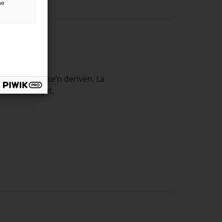
ne
igacions que se’n deriven. La
l·licita l’ajut.