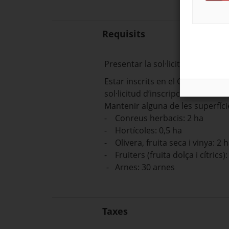
Requisits
Presentar la sol·licitud única d'
Estar inscrits en el Consell Cata
sol·licitud d’inscripció al CCPAE h
Mantenir alguna de les superfíc
- Conreus herbacis: 2 ha
- Hortícoles: 0,5 ha
- Olivera, fruita seca i vinya: 2 
- Fruiters (fruita dolça i cítrics):
- Arnes: 30 arnes
Taxes