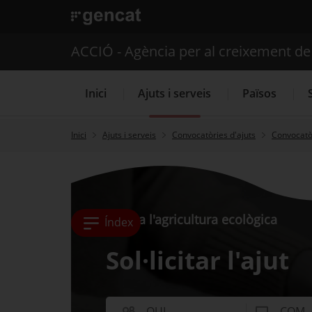
. Obre en una nova finestra.
ACCIÓ - Agència per al creixement d
Inici
Ajuts i serveis
Països
Inici
Ajuts i serveis
Convocatòries d'ajuts
Convocatòr
Serveis d'internacionalització
Ajuts a l'agricultura ecològica
Índex
Sol·licitar l'ajut
QUI
COM