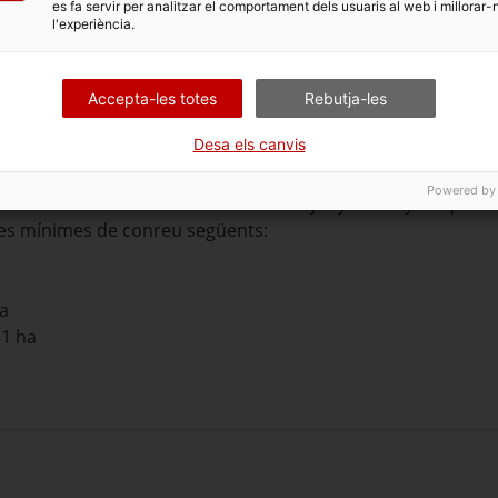
es fa servir per analitzar el comportament dels usuaris al web i millorar-
l'experiència.
Accepta-les totes
Rebutja-les
acord amb l'ordre reguladora.
Desa els canvis
là de la Producció Agrària Ecològica (CCPAE) i complir les obl
Powered by
aurà d’haver-se realitzat fins el 10 de juny de l’any en què es so
ies mínimes de conreu següents:
ha
 1 ha