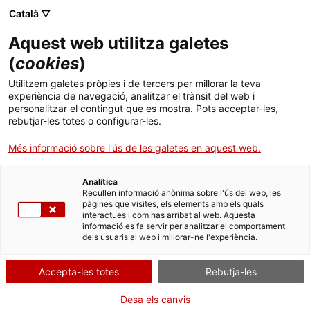
Menú
Cerc
. Obre en una nova finestra.
Català ▽
Aquest web utilitza galetes
ACCIÓ - Agència per al creixement de les empreses
ACCIÓ - Agència per al creixement de les empreses
(
cookies
)
Cercador
Inici
Autorització d'ampliació de l'interval dels
Utilitzem galetes pròpies i de tercers per millorar la teva
controls periòdics per a ampolles ADR
experiència de navegació, analitzar el trànsit del web i
Ajuts i serveis
personalitzar el contingut que es mostra. Pots acceptar-les,
rebutjar-les totes o configurar-les.
Sol·licitar l’autorització
Països
Més informació sobre l'ús de les galetes en aquest web.
Serveis d'internacionalització
Serveis d'innovació
Sectors
Analítica
Convocatòries d'ajuts obertes
Últimes notícies
Recullen informació anònima sobre l'ús del web, les
Per Internet
Activitats
pàgines que visites, els elements amb els quals
interactues i com has arribat al web. Aquesta
Properes activitats
. Ves a Descarregar el formulari
Inicia
informació es fa servir per analitzar el comportament
ACCIÓ
dels usuaris al web i millorar-ne l'experiència.
QUAN
. Obre en una nova finestra.
Contacte
Accepta-les totes
Rebutja-les
En qualsevol moment
Idioma:
ca
Desa els canvis