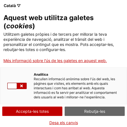
Menú
Cerc
. Obre en una nova finestra.
Català ▽
Aquest web utilitza galetes
ACCIÓ - Agència per al creixement de les empreses
ACCIÓ - Agència per al creixement de les empreses
(
cookies
)
Cercador
Inici
Certificat tributari per a procediments de
Utilitzem galetes pròpies i de tercers per millorar la teva
contractació administrativa
experiència de navegació, analitzar el trànsit del web i
Ajuts i serveis
personalitzar el contingut que es mostra. Pots acceptar-les,
rebutjar-les totes o configurar-les.
Sol·licitar el certificat
Països
Més informació sobre l'ús de les galetes en aquest web.
Serveis d'internacionalització
Serveis d'innovació
Sectors
Analítica
Convocatòries d'ajuts obertes
Últimes notícies
Recullen informació anònima sobre l'ús del web, les
Per Internet
Presencialment
Activitats
pàgines que visites, els elements amb els quals
interactues i com has arribat al web. Aquesta
Properes activitats
. Ves a Més informació i accés al tràmit (seu 
Inicia
Consulta on
informació es fa servir per analitzar el comportament
ACCIÓ
dels usuaris al web i millorar-ne l'experiència.
Informa't sobre altres formes de tramitar
. Obre en una nova finestra.
Contacte
Accepta-les totes
Rebutja-les
QUAN
Idioma:
ca
Desa els canvis