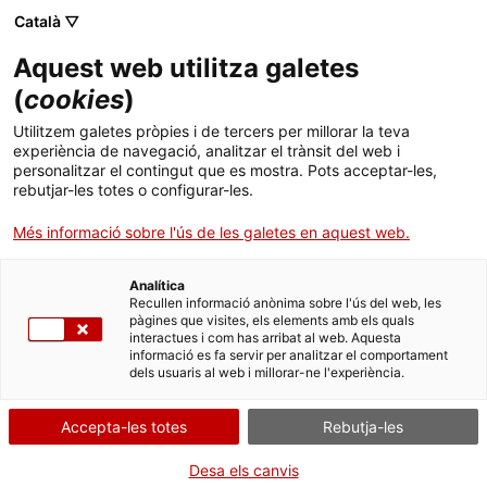
Menú
Cerc
. Open in a new window.
Català ▽
Aquest web utilitza galetes
ACCIÓ - Agència per al creixement de les empreses
ACCIÓ - Agència per al creixement de les empreses
(
cookies
)
Cercador
Inici
Subvencions per a la promoció i la consolidació
Utilitzem galetes pròpies i de tercers per millorar la teva
de la custòdia del territori a Catalunya
experiència de navegació, analitzar el trànsit del web i
Ajuts i serveis
personalitzar el contingut que es mostra. Pots acceptar-les,
rebutjar-les totes o configurar-les.
Tramitar la subvenció
Països
Més informació sobre l'ús de les galetes en aquest web.
Serveis d'internacionalització
Serveis d'innovació
Sectors
Analítica
Convocatòries d'ajuts obertes
Últimes notícies
Recullen informació anònima sobre l'ús del web, les
Per Internet
Activitats
pàgines que visites, els elements amb els quals
interactues i com has arribat al web. Aquesta
Properes activitats
. Ves a Sol·licitud de subvenc
Inicia
informació es fa servir per analitzar el comportament
ACCIÓ
dels usuaris al web i millorar-ne l'experiència.
QUAN
. Open in a new window.
Contacte
Accepta-les totes
Rebutja-les
Fora de termini
Idioma:
ca
Desa els canvis
Del 19/06/2020 al 20/07/2020