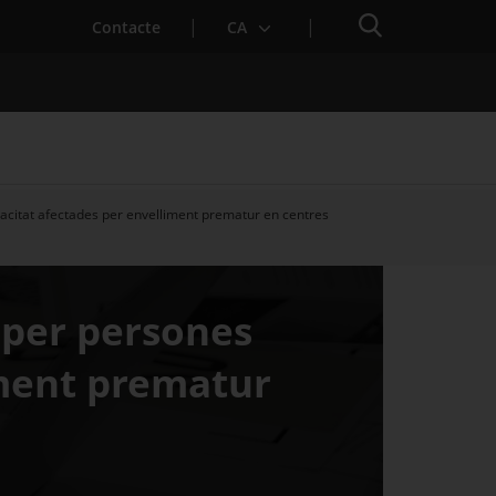
Cercador
. Obre en una nova finestra.
Contacte
CA
pacitat afectades per envelliment prematur en centres
es notícies
Properes activitats
s per persones
iment prematur