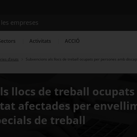
e les empreses
Cercador
Sectors
Activitats
ACCIÓ
ies d’ajuts
Subvencions als llocs de treball ocupats per persones amb disca
Serveis d'innovació
Convocatòries d'ajuts obertes
Últim
s llocs de treball ocupat
tat afectades per envell
ecials de treball