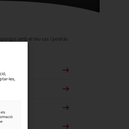
espongui amb el teu cas i podràs
ció,
ptar-les,
 els
formació
ne