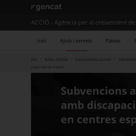
. Obre en una nova finestra.
ACCIÓ - Agència per al creixement d
Inici
Ajuts i serveis
Països
Inici
Ajuts i serveis
Convocatòries d'ajuts
Convocatòr
especials de treball
Serveis d'internacionalització
Subvencions al
amb discapaci
en centres esp