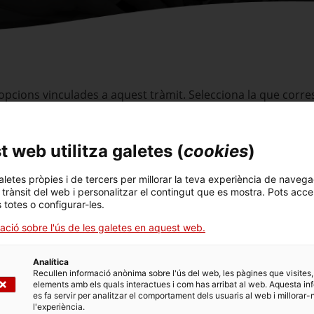
 opcions vinculades a aquest tràmit. Selecciona la que corr
dicions de tramitació.
 web utilitza galetes (
cookies
)
ocatòria 2026)
aletes pròpies i de tercers per millorar la teva experiència de navega
l trànsit del web i personalitzar el contingut que es mostra. Pots acce
s totes o configurar-les.
catòria 2026)
ació sobre l'ús de les galetes en aquest web.
atòria anticipada 2024)
Analítica
Recullen informació anònima sobre l'ús del web, les pàgines que visites,
elements amb els quals interactues i com has arribat al web. Aquesta in
es fa servir per analitzar el comportament dels usuaris al web i millorar-
catòria anticipada 2024)
l'experiència.