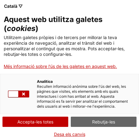
Menú
Cerc
. Obre en una nova finestra.
Català ▽
Aquest web utilitza galetes
ACCIÓ - Agència per al creixement de les empreses
ACCIÓ - Agència per al creixement de les empreses
(
cookies
)
Cercador
Inici
Utilitzem galetes pròpies i de tercers per millorar la teva
Tarifa social del cànon de l'aigua
experiència de navegació, analitzar el trànsit del web i
Ajuts i serveis
personalitzar el contingut que es mostra. Pots acceptar-les,
rebutjar-les totes o configurar-les.
Països
Més informació sobre l'ús de les galetes en aquest web.
Serveis d'internacionalització
Serveis d'innovació
Què necessites fer?
Sectors
Analítica
Convocatòries d'ajuts obertes
Últimes notícies
Consulta a continuació totes les opcions
Recullen informació anònima sobre l'ús del web, les
Activitats
pàgines que visites, els elements amb els quals
vinculades a aquest tràmit. Selecciona la que
interactues i com has arribat al web. Aquesta
Properes activitats
correspongui amb el teu cas i podràs
informació es fa servir per analitzar el comportament
ACCIÓ
dels usuaris al web i millorar-ne l'experiència.
accedir a tota la informació i condicions de
tramitació.
. Obre en una nova finestra.
Contacte
Accepta-les totes
Rebutja-les
Idioma:
ca
Desa els canvis