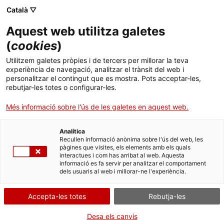
Menú
Cerc
. Obre en una nova finestra.
Català ▽
Aquest web utilitza galetes
ACCIÓ - Agència per al creixement de les empreses
ACCIÓ - Agència per al creixement de les empreses
Cercador
(
cookies
)
Inici
L'empresa catalana Antaix obre un
Utilitzem galetes pròpies i de tercers per millorar la teva
magatzem de 500m2 a Miami per duplicar
experiència de navegació, analitzar el trànsit del web i
Ajuts i serveis
personalitzar el contingut que es mostra. Pots acceptar-les,
les exportacions als Estats Units
rebutjar-les totes o configurar-les.
Països
Més informació sobre l'ús de les galetes en aquest web.
La companyia ebrenca del sector del moble té previst
Serveis d'internacionalització
Serveis d'innovació
Sectors
comercialitzar els seus productes en botigues especialitzades dels
Estats Units i arribar als 300.000 euros de facturació durant el
Analítica
Convocatòries d'ajuts obertes
Últimes notícies
Recullen informació anònima sobre l'ús del web, les
2021
Activitats
pàgines que visites, els elements amb els quals
interactues i com has arribat al web. Aquesta
Properes activitats
01/11/2020
11:00
informació es fa servir per analitzar el comportament
ACCIÓ
dels usuaris al web i millorar-ne l'experiència.
. Obre en una nova finestra.
Contacte
Accepta-les totes
Rebutja-les
ca
Desa els canvis