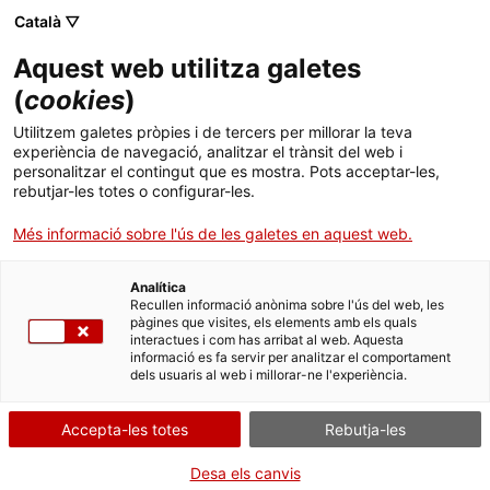
Menú
Cerc
. Obre en una nova finestra.
Català ▽
Aquest web utilitza galetes
ACCIÓ - Agència per al creixement de les empreses
ACCIÓ - Agència per al creixement de les empreses
Cercador
(
cookies
)
Inici
Aparca&Go presenta al MWC la seva app per
Utilitzem galetes pròpies i de tercers per millorar la teva
entrar, sortir i pagar els pàrquings de
experiència de navegació, analitzar el trànsit del web i
Ajuts i serveis
personalitzar el contingut que es mostra. Pots acceptar-les,
manera automàtica
rebutjar-les totes o configurar-les.
Països
Més informació sobre l'ús de les galetes en aquest web.
La companyia, de 55 treballadors, ha presentat l’aplicació al
Serveis d'internacionalització
Serveis d'innovació
Sectors
Mobile World Congress estudiant la possibilitat de portar aquest
servei a ciutats europees com París, Londres o Roma i al Brasil
Analítica
Convocatòries d'ajuts obertes
Últimes notícies
Recullen informació anònima sobre l'ús del web, les
Activitats
pàgines que visites, els elements amb els quals
03/03/2015
10:47
interactues i com has arribat al web. Aquesta
Properes activitats
informació es fa servir per analitzar el comportament
ACCIÓ
dels usuaris al web i millorar-ne l'experiència.
La companyia, de 55 treballadors, ha presentat l’aplicació
al
Mobile World Congress
estudiant la possibilitat de
. Obre en una nova finestra.
Contacte
portar aquest servei a ciutats europees com París, Londres
Accepta-les totes
Rebutja-les
o Roma i al Brasil
.
Aparca
&Go
és una de les 60 empreses que participaran al
ca
Desa els canvis
Mobile World Congress
fins dijous vinent a través de