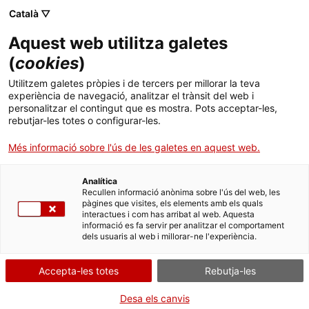
Menú
Cerc
. Obre en una nova finestra.
Català ▽
Aquest web utilitza galetes
ACCIÓ - Agència per al creixement de les empreses
ACCIÓ - Agència per al creixement de les empreses
Cercador
(
cookies
)
Inici
Felip Puig entrega el Premi AGC a la Millor
Utilitzem galetes pròpies i de tercers per millorar la teva
Operació Corporativa a l’empresa catalana
experiència de navegació, analitzar el trànsit del web i
Ajuts i serveis
personalitzar el contingut que es mostra. Pots acceptar-les,
Reig Jofre
rebutjar-les totes o configurar-les.
Països
Més informació sobre l'ús de les galetes en aquest web.
La farmacèutica ha rebut el guardó per la compra i posterior
Serveis d'internacionalització
Serveis d'innovació
Sectors
fusió amb la Societat Natraceutical, en una operació valorada en
93,5M€ i que l’ha convertit en la cinquena empresa farmacèutica
Analítica
Convocatòries d'ajuts obertes
Últimes notícies
Recullen informació anònima sobre l'ús del web, les
espanyola cotitzada per volum de venda
Activitats
pàgines que visites, els elements amb els quals
interactues i com has arribat al web. Aquesta
Properes activitats
09/03/2015
12:58
informació es fa servir per analitzar el comportament
ACCIÓ
dels usuaris al web i millorar-ne l'experiència.
El conseller d’Empresa i Ocupació, Felip Puig, ha entregat aquest
. Obre en una nova finestra.
Contacte
dilluns el
Premi AGC a la Millor Operació Corporativa de l’any
Accepta-les totes
Rebutja-les
2014
a l’empresa farmacèutica catalana
Reig Jofre
. La companyia
ha rebut el guardó per la compra i posterior fusió amb la Societat
ca
Desa els canvis
Natraceutical, en una operació valorada en 93,5 M€ i que l’ha