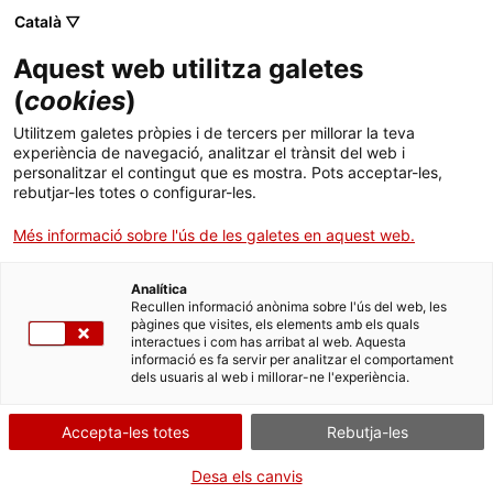
Menú
Cerc
. Obre en una nova finestra.
Català ▽
Aquest web utilitza galetes
ACCIÓ - Agència per al creixement de les empreses
ACCIÓ - Agència per al creixement de les empreses
Cercador
(
cookies
)
Inici
Set empreses catalanes del sector de la
Utilitzem galetes pròpies i de tercers per millorar la teva
moda promocionen les seves col·leccions
experiència de navegació, analitzar el trànsit del web i
Ajuts i serveis
personalitzar el contingut que es mostra. Pots acceptar-les,
entre importadors i distribuïdors canadencs
rebutjar-les totes o configurar-les.
Països
Més informació sobre l'ús de les galetes en aquest web.
ACCIÓ, el clúster Tèxtil i Moda de Catalunya i el Collège LaSalle del
Serveis d'internacionalització
Serveis d'innovació
Sectors
Quebec han coorganitzat una missió empresarial al Canadà
perquè les empreses catalanes puguin identificat noves
Analítica
Convocatòries d'ajuts obertes
Últimes notícies
Recullen informació anònima sobre l'ús del web, les
oportunitats de negoci
Activitats
pàgines que visites, els elements amb els quals
interactues i com has arribat al web. Aquesta
Properes activitats
06/05/2015
12:58
informació es fa servir per analitzar el comportament
ACCIÓ
dels usuaris al web i millorar-ne l'experiència.
ACCIÓ, el clúster Tèxtil i Moda de Catalunya i el
Collège
. Obre en una nova finestra.
Contacte
LaSalle
del Quebec han coorganitzat una missió
Accepta-les totes
Rebutja-les
empresarial al Canadà perquè les empreses catalanes
puguin identificat noves oportunitats de negoci
.
ca
Desa els canvis
Durant la seva estada, les empreses del sector moda