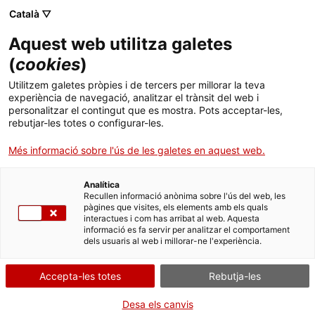
Menú
Cerc
. Obre en una nova finestra.
Català ▽
Aquest web utilitza galetes
ACCIÓ - Agència per al creixement de les empreses
ACCIÓ - Agència per al creixement de les empreses
Cercador
(
cookies
)
Inici
La Generalitat destina enguany més de 41
Utilitzem galetes pròpies i de tercers per millorar la teva
milions d'euros a l'impuls de la innovació
experiència de navegació, analitzar el trànsit del web i
Ajuts i serveis
personalitzar el contingut que es mostra. Pots acceptar-les,
empresarial
rebutjar-les totes o configurar-les.
Països
Més informació sobre l'ús de les galetes en aquest web.
L’objectiu és modernitzar el sistema català d’innovació per situar
Serveis d'internacionalització
Serveis d'innovació
Sectors
Catalunya com una regió innovadora avançada, incentivant
noves dinàmiques d’innovació oberta i col·laborativa
Analítica
Convocatòries d'ajuts obertes
Últimes notícies
Recullen informació anònima sobre l'ús del web, les
Activitats
pàgines que visites, els elements amb els quals
31/07/2015
03:15
interactues i com has arribat al web. Aquesta
Properes activitats
informació es fa servir per analitzar el comportament
ACCIÓ
dels usuaris al web i millorar-ne l'experiència.
L’objectiu és modernitzar el sistema català d’innovació
per situar Catalunya com una regió innovadora avançada,
. Obre en una nova finestra.
Contacte
incentivant noves dinàmiques d’innovació oberta i
Accepta-les totes
Rebutja-les
col·laborativa
.
A través d’ACCIÓ, els programes i ajuts d’aquest 2015
ca
Desa els canvis
cobreixen des de l’accés de les pimes a la innovació,