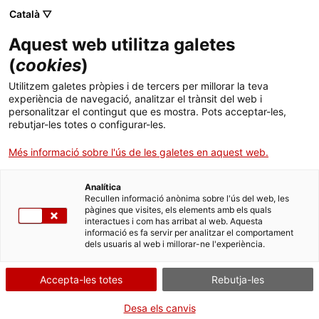
Menú
Cerc
. Obre en una nova finestra.
Català ▽
Aquest web utilitza galetes
ACCIÓ - Agència per al creixement de les empreses
ACCIÓ - Agència per al creixement de les empreses
Cercador
(
cookies
)
Inici
Els clústers catalans guanyen dos dels cinc
Utilitzem galetes pròpies i de tercers per millorar la teva
projectes per a tota Europa del programa
experiència de navegació, analitzar el trànsit del web i
Ajuts i serveis
personalitzar el contingut que es mostra. Pots acceptar-les,
Cluster Go International
rebutjar-les totes o configurar-les.
Països
Més informació sobre l'ús de les galetes en aquest web.
El Clúster de l’Esport (Indescat) i el Clúster dels Mitjans de
Serveis d'internacionalització
Serveis d'innovació
Sectors
Producció Agrícola (FEMAC) lideraran dos projectes per a la
internacionalització de les pimes que rebran en total prop d’1M€
Analítica
Convocatòries d'ajuts obertes
Últimes notícies
Recullen informació anònima sobre l'ús del web, les
de finançament
Activitats
pàgines que visites, els elements amb els quals
interactues i com has arribat al web. Aquesta
Properes activitats
07/09/2015
12:46
informació es fa servir per analitzar el comportament
ACCIÓ
dels usuaris al web i millorar-ne l'experiència.
El Clúster de l’Esport (Indescat) i el Clúster dels Mitjans de
. Obre en una nova finestra.
Contacte
Producció Agrícola (FEMAC) lideraran dos projectes per a la
Accepta-les totes
Rebutja-les
internacionalització de les pimes que rebran en total prop
d’1 M€ de finançament
.
ca
Desa els canvis
Es tracta de la primera edició d’aquest programa de la