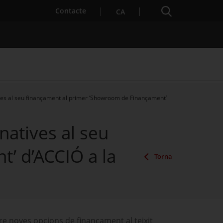
Cercador
. Obre en una nova finestra.
Contacte
CA
es al seu finançament al primer ‘Showroom de Finançament’
es notícies
Properes activitats
atives al seu
’ d’ACCIÓ a la
Torna
re noves opcions de finançament al teixit