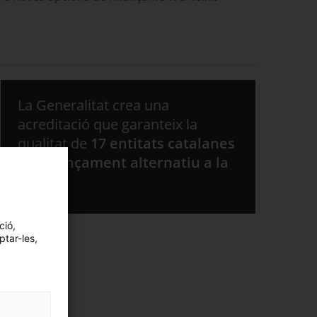
La Generalitat crea una
acreditació que garanteix la
qualitat de
17 entitats catalanes
de finançament alternatiu a la
banca
ció,
ptar-les,