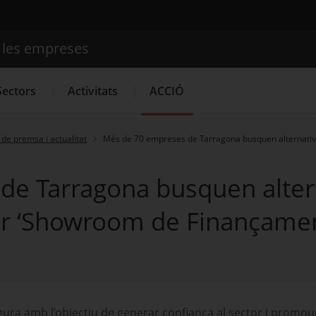
e les empreses
Cercador
Sectors
Activitats
ACCIÓ
de premsa i actualitat
Més de 70 empreses de Tarragona busquen alternativ
Serveis d'innovació
Convocatòries d'ajuts obertes
Últim
e Tarragona busquen altern
r ‘Showroom de Finançament
gura amb l’objectiu de generar confiança al sector i promou