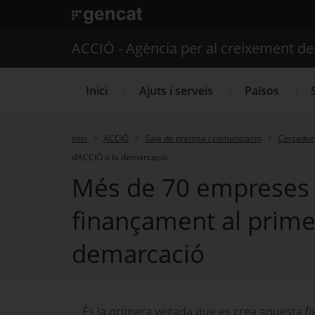
. Obre en una nova finestra.
ACCIÓ - Agència per al creixement d
Inici
Ajuts i serveis
Països
Inici
ACCIÓ
Sala de premsa i comunicació
Cercador 
d’ACCIÓ a la demarcació
Serveis d'internacionalització
Més de 70 empreses d
finançament al prime
demarcació
És la primera vegada que es crea aquesta fi