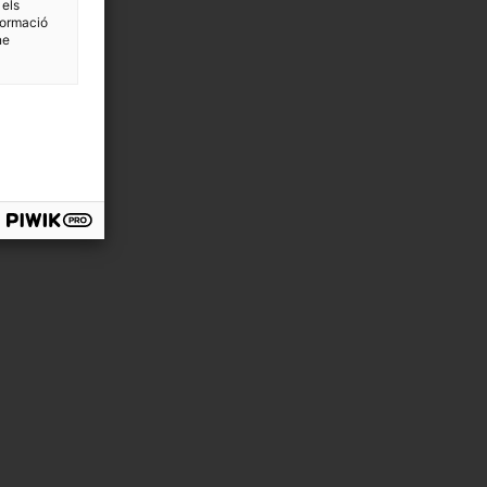
 els
formació
ne