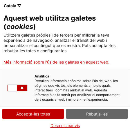
Menú
Cerc
. Obre en una nova finestra.
Català ▽
Aquest web utilitza galetes
ACCIÓ - Agència per al creixement de les empreses
ACCIÓ - Agència per al creixement de les empreses
Cercador
(
cookies
)
Inici
La Generalitat i el BCD difondran la innovació
Utilitzem galetes pròpies i de tercers per millorar la teva
en disseny a més de 500 empresaris de
experiència de navegació, analitzar el trànsit del web i
Ajuts i serveis
personalitzar el contingut que es mostra. Pots acceptar-les,
Catalunya
rebutjar-les totes o configurar-les.
Països
Més informació sobre l'ús de les galetes en aquest web.
En els propers mesos, ACCIÓ i el Barcelona Centre de Disseny
Serveis d'internacionalització
Serveis d'innovació
Sectors
(BCD) organitzaran un seguit de tallers i jornades per tot
Catalunya per informar i capacitar a les empreses en tècniques
Analítica
Convocatòries d'ajuts obertes
Últimes notícies
Recullen informació anònima sobre l'ús del web, les
d’innovació en disseny
Activitats
pàgines que visites, els elements amb els quals
interactues i com has arribat al web. Aquesta
Properes activitats
20/10/2015
12:58
informació es fa servir per analitzar el comportament
ACCIÓ
dels usuaris al web i millorar-ne l'experiència.
En els propers mesos, ACCIÓ i el Barcelona Centre de
. Obre en una nova finestra.
Contacte
Disseny (BCD) organitzaran un seguit de tallers i jornades
Accepta-les totes
Rebutja-les
per tot Catalunya per informar i capacitar a les empreses
en tècniques d’innovació en disseny
.
ca
Desa els canvis
L’objectiu de les sessions és incrementar la capacitat