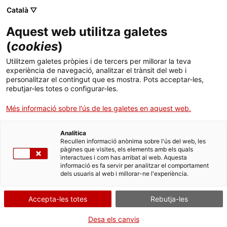
Menú
Cerc
. Obre en una nova finestra.
Català ▽
Aquest web utilitza galetes
ACCIÓ - Agència per al creixement de les empreses
ACCIÓ - Agència per al creixement de les empreses
Cercador
(
cookies
)
Inici
La Generalitat inverteix 1,1milions d'euros en
Utilitzem galetes pròpies i de tercers per millorar la teva
l'adequació de l'estació d'esquí de Boí Taüll
experiència de navegació, analitzar el trànsit del web i
Ajuts i serveis
personalitzar el contingut que es mostra. Pots acceptar-les,
per a l'inici de la temporada d'hivern
rebutjar-les totes o configurar-les.
Països
Més informació sobre l'ús de les galetes en aquest web.
Les inversions són part del pla de viabilitat a què es va
Serveis d'internacionalització
Serveis d'innovació
Sectors
comprometre Actius de Muntanya SA, societat que pertany a
Avançsa, després d’adquirir els actius de l’estació
Analítica
Convocatòries d'ajuts obertes
Últimes notícies
Recullen informació anònima sobre l'ús del web, les
Activitats
pàgines que visites, els elements amb els quals
30/10/2015
12:58
interactues i com has arribat al web. Aquesta
Properes activitats
informació es fa servir per analitzar el comportament
ACCIÓ
dels usuaris al web i millorar-ne l'experiència.
Les inversions són part del pla de viabilitat a què es va
comprometre Actius de Muntanya SA, societat que pertany
. Obre en una nova finestra.
Contacte
a Avançsa, després d’adquirir els actius de l’estació
·
Accepta-les totes
Rebutja-les
El govern català vol garantir la viabilitat de Boí Taüll per
tal que esdevingui un motor d’activitat econòmica per a la
ca
Desa els canvis
comarca
·