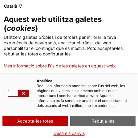
Menú
Cerc
. Obre en una nova finestra.
Català ▽
Aquest web utilitza galetes
ACCIÓ - Agència per al creixement de les empreses
ACCIÓ - Agència per al creixement de les empreses
Cercador
(
cookies
)
Inici
El comitè de seguiment de Volkswagen
Utilitzem galetes pròpies i de tercers per millorar la teva
ratifica les inversions a SEAT i veu amb
experiència de navegació, analitzar el trànsit del web i
Ajuts i serveis
personalitzar el contingut que es mostra. Pots acceptar-les,
'tranquil·litat' i 'confiança' el futur de
rebutjar-les totes o configurar-les.
l'automoció a Catalunya
Països
Més informació sobre l'ús de les galetes en aquest web.
Serveis d'internacionalització
Serveis d'innovació
Sectors
La Generalitat ha reiterat el seu compromís d’ajudes per a la
Analítica
Convocatòries d'ajuts obertes
Últimes notícies
fabricació de nous models del grup i ha exigit al Govern central
Recullen informació anònima sobre l'ús del web, les
Activitats
que "sigui el major company de viatge" pel que fa a noves
pàgines que visites, els elements amb els quals
inversions
interactues i com has arribat al web. Aquesta
Properes activitats
informació es fa servir per analitzar el comportament
ACCIÓ
dels usuaris al web i millorar-ne l'experiència.
10/12/2015
12:58
. Obre en una nova finestra.
Contacte
Accepta-les totes
Rebutja-les
La Generalitat ha reiterat el seu compromís d’ajudes per
a la fabricació de nous models del grup i ha exigit al Govern
ca
Desa els canvis
central que "sigui el major company de viatge" pel que fa a