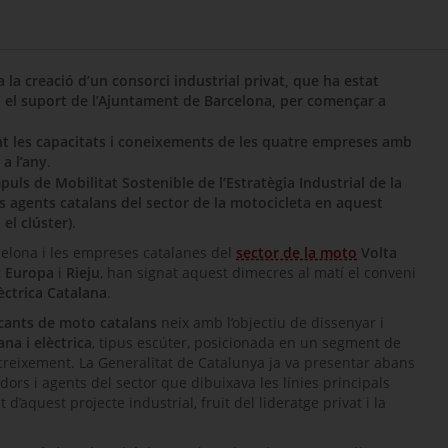
 la creació d’un consorci industrial privat, que ha estat
 el suport de l’Ajuntament de Barcelona, per començar a
tant les capacitats i coneixements de les quatre empreses amb
 a l’any
.
puls de Mobilitat Sostenible de l’Estratègia Industrial de la
s agents catalans del sector de la motocicleta en aquest
 el clúster)
.
celona i les empreses catalanes del
sector de la moto
Volta
c
Europa
i
Rieju
, han signat aquest dimecres al matí el conveni
èctrica Catalana
.
icants de moto catalans
neix amb l’objectiu de dissenyar i
na i elèctrica
, tipus escúter, posicionada en un segment de
eixement. La Generalitat de Catalunya ja va presentar abans
dors i agents del sector que dibuixava les línies principals
 d’aquest projecte industrial, fruit del lideratge privat i la