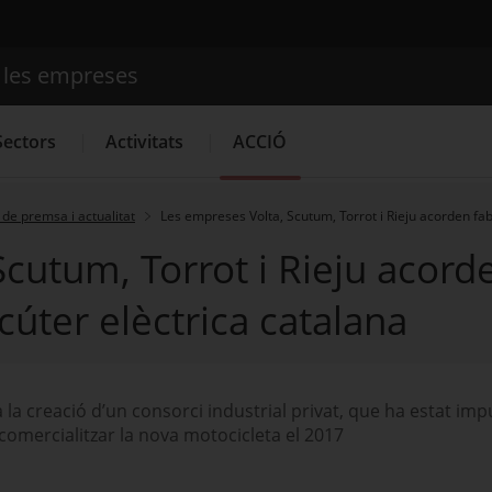
e les empreses
Cercador
Sectors
Activitats
ACCIÓ
de premsa i actualitat
Les empreses Volta, Scutum, Torrot i Rieju acorden fa
cutum, Torrot i Rieju acorde
Serveis d'innovació
Convocatòries d'ajuts obertes
Últim
úter elèctrica catalana
 la creació d’un consorci industrial privat, que ha estat imp
omercialitzar la nova motocicleta el 2017