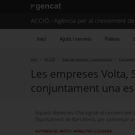
. Obre en una nova finestra.
ACCIÓ - Agència per al creixement d
Inici
Ajuts i serveis
Països
Inici
ACCIÓ
Sala de premsa i comunicació
Cercador 
Les empreses Volta, S
Serveis d'internacionalització
conjuntament una esc
Aquest dimecres s’ha signat el conveni per a
l’Ajuntament de Barcelona, per començar a c
AUTOMOCIÓ, MOTO I MOBILITAT LLEUGERA