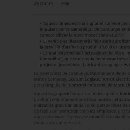
23/12/2015
12:58
Aquest dimecres s’ha signat el conveni per a
impulsat per la Generalitat de Catalunya amb
comercialitzar la nova motocicleta el 2017
.
El vehicle es dissenyarà i fabricarà aprofi
la previsió d’arribar a produir 10.000 escúters
És una les principals actuacions del Pla d’Im
Generalitat, que contempla involucrar tots el
projecte (proveïdors, fabricants, enginyeries i
La Generalitat de Catalunya, l’Ajuntament de Bar
Motor Company
,
Scutum Logistic
,
Torrot
Electri
per a l’impuls del
Consorci Industrial de Moto El
Aquesta agrupació empresarial dels quatre
fabr
produir conjuntament una nova
motocicleta urba
mercat de gran demanda i amb perspectives de cr
de l’estiu un avantprojecte a les empreses, proveï
d’aquest consorci i posava de manifest la viabilitat
cooperació empresarial.