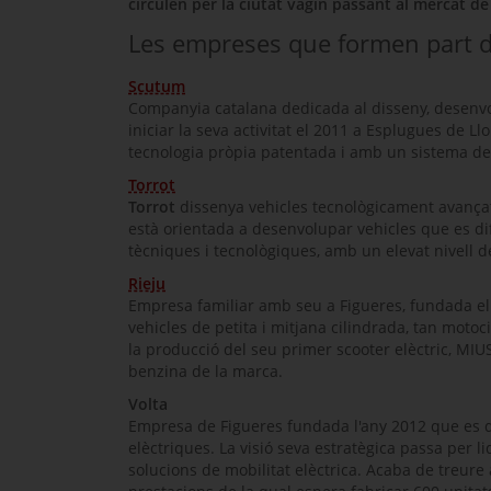
circulen per la ciutat vagin passant al mercat de
Les empreses que formen part d
Scutum
Companyia catalana dedicada al disseny, desenvolu
iniciar la seva activitat el 2011 a Esplugues de 
tecnologia pròpia patentada i amb un sistema de b
Torrot
Torrot
dissenya vehicles tecnològicament avançat
està orientada a desenvolupar vehicles que es dif
tècniques i tecnològiques, amb un elevat nivell d
Rieju
Empresa familiar amb seu a Figueres, fundada el 1
vehicles de petita i mitjana cilindrada, tan mot
la producció del seu primer
scooter
elèctric, MIU
benzina de la marca.
Volta
Empresa de Figueres fundada l'any 2012 que es d
elèctriques. La visió seva estratègica passa per l
solucions de mobilitat elèctrica. Acaba de treu