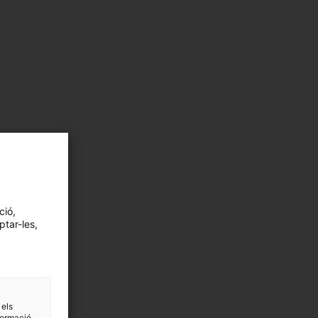
ció,
ptar-les,
 els
formació