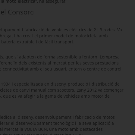
 la moto elèctrica
", ha assegurat.
el Consorci
pament i fabricació de vehicles elèctrics de 2 i 3 rodes. Va
Llobregat i ha creat el primer model de motocicleta amb
ateria extraïble i de fàcil transport.
s, que s´adapten de forma sostenible a l’entorn. L’empresa
erenciïn dels existents al mercat per les seves prestacions
e connectivitat amb el seu usuari, entorn o centre de control.
934 i especialitzada en disseny, producció i distribució de
ocicletes de canvi manual com
scooters
. L’any 2012 va començar
S, que es va afegir a la gama de vehicles amb motor de
edica al disseny, desenvolupament i fabricació de motos
iderar el desenvolupament tecnològic i la seva aplicació a
re al mercat la VOLTA BCN, una moto amb destacades