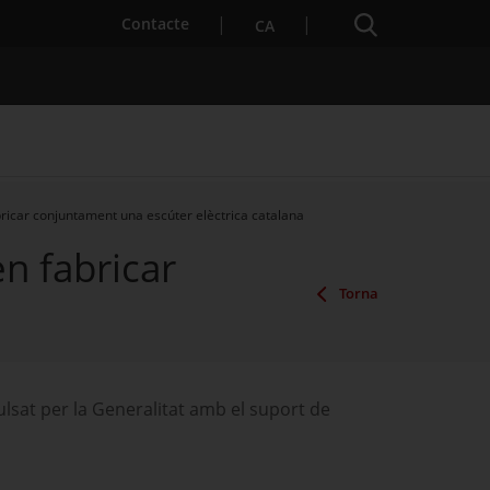
Cercador
. Obre en una nova finestra.
Contacte
CA
bricar conjuntament una escúter elèctrica catalana
n fabricar
es notícies
Properes activitats
Torna
ulsat per la Generalitat amb el suport de