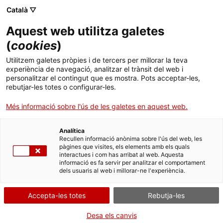
Menú
Cerc
. Obre en una nova finestra.
Català ▽
Aquest web utilitza galetes
ACCIÓ - Agència per al creixement de les empreses
ACCIÓ - Agència per al creixement de les empreses
Cercador
(
cookies
)
Inici
L'empresa de complements per a la moda
Utilitzem galetes pròpies i de tercers per millorar la teva
WSG escull Barcelona per a l'obertura de la
experiència de navegació, analitzar el trànsit del web i
Ajuts i serveis
personalitzar el contingut que es mostra. Pots acceptar-les,
seva seu a Europa
rebutjar-les totes o configurar-les.
Països
Més informació sobre l'ús de les galetes en aquest web.
WSG ha invertit 1 M€ i ha comptat amb el suport de Catalonia
Serveis d'internacionalització
Serveis d'innovació
Sectors
Trade & Investment, l’àrea d’atracció d’inversió estrangera de la
Generalitat
Analítica
Convocatòries d'ajuts obertes
Últimes notícies
Recullen informació anònima sobre l'ús del web, les
Activitats
pàgines que visites, els elements amb els quals
PORTUGAL
HONG KONG - XINA
ÍNDIA
FRANÇA
interactues i com has arribat al web. Aquesta
Properes activitats
TURQUIA
TÈXTIL I MODA
ESTATS UNITS
XINA
informació es fa servir per analitzar el comportament
ACCIÓ
MARROC
INDÚSTRIA 4.0 I TECNOLOGIES DEL FUTUR
dels usuaris al web i millorar-ne l'experiència.
07/02/2016
10:47
. Obre en una nova finestra.
Contacte
Accepta-les totes
Rebutja-les
WSG ha invertit 1 M€ i ha comptat amb el suport de
ca
Desa els canvis
Catalonia Trade & Investment
, l’àrea d’atracció d’inversió