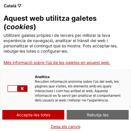
Menú
Cerc
. Obre en una nova finestra.
Català ▽
Aquest web utilitza galetes
ACCIÓ - Agència per al creixement de les empreses
ACCIÓ - Agència per al creixement de les empreses
Cercador
(
cookies
)
Inici
La Generalitat impulsarà l’aplicació de la
Utilitzem galetes pròpies i de tercers per millorar la teva
tecnologia mòbil al sector de l’automoció per
experiència de navegació, analitzar el trànsit del web i
Ajuts i serveis
personalitzar el contingut que es mostra. Pots acceptar-les,
estendre l’impacte del MWC a tot l’any
rebutjar-les totes o configurar-les.
Països
Més informació sobre l'ús de les galetes en aquest web.
Segons el conseller d’Empresa i Coneixement, Jordi Baiget, "per
Serveis d'internacionalització
Serveis d'innovació
Sectors
evitar que el MWC sigui només una setmana, des de la
Generalitat impulsarem aquest any la interrelació entre
Analítica
Convocatòries d'ajuts obertes
Últimes notícies
Recullen informació anònima sobre l'ús del web, les
tecnologies mòbils i la indústria 4.0, especialment el vehicle
Activitats
pàgines que visites, els elements amb els quals
connectat"
interactues i com has arribat al web. Aquesta
Properes activitats
informació es fa servir per analitzar el comportament
ACCIÓ
ESTATS UNITS
ALTRES INDÚSTRIES DEL TRANSPORT
dels usuaris al web i millorar-ne l'experiència.
AUTOMOCIÓ, MOTO I MOBILITAT LLEUGERA
INDÚSTRIA 4.0 I TECNOLOGIES DEL FUTUR
VIDEOJOCS
. Obre en una nova finestra.
Contacte
Accepta-les totes
Rebutja-les
TIC I TRANSFORMACIÓ DIGITAL
15/02/2016
12:58
ca
Desa els canvis