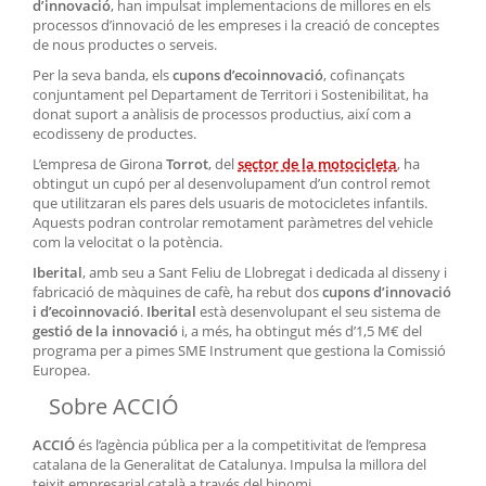
d’innovació
, han impulsat implementacions de millores en els
processos d’innovació de les empreses i la creació de conceptes
de nous productes o serveis.
Per la seva banda, els
cupons d’ecoinnovació
, cofinançats
conjuntament pel Departament de Territori i Sostenibilitat, ha
donat suport a anàlisis de processos productius, així com a
ecodisseny de productes.
L’empresa de Girona
Torrot
, del
sector de la motocicleta
, ha
obtingut un cupó per al desenvolupament d’un control remot
que utilitzaran els pares dels usuaris de motocicletes infantils.
Aquests podran controlar remotament paràmetres del vehicle
com la velocitat o la potència.
Iberital
, amb seu a Sant Feliu de Llobregat i dedicada al disseny i
fabricació de màquines de cafè, ha rebut dos
cupons d’innovació
i d’ecoinnovació
.
Iberital
està desenvolupant el seu sistema de
gestió de la innovació
i, a més, ha obtingut més d’1,5 M€ del
programa per a pimes
SME Instrument
que gestiona la Comissió
Europea.
Sobre ACCIÓ
ACCIÓ
és l’agència pública per a la competitivitat de l’empresa
catalana de la Generalitat de Catalunya. Impulsa la millora del
teixit empresarial català a través del binomi