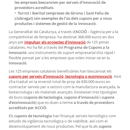
les empreses bescanvien per serveis d’innovació de
proveïdors acreditats
.
Torrot i Iberital (empreses de Girona i Sant Feliu de
Llobregat) són exemples de l’ús dels cupons per a nous
productes i sistemes de gestió de la innovació
.
La Generalitat de Catalunya, a través d’
ACCIÓ
– l’agència per a la
competitivitat de l’empresa- ha destinat 368.000 euros en dos
anys per
impulsar els projectes d’innovació
de 125 pimes
catalanes. Ho ha fet a través del
Programa de Cupons a la
Innovació
, uns instruments de suport empresarial d’ús ràpid i
flexible pensat per a les empreses que volen iniciar-se en la
innovació
.
Les 125 empreses catalanes beneficiàries han bescanviat els
cupons per serveis d’innovació, tecnologia o ecoinnovació
. Això
s’ha traduït en la inversió total de prop de 830.000 euros en
contractar serveis per a sectors com la manufactura avançada, la
biotecnologia i els materials avançats. Existeixen tres tipologies
de bons (
cupons de tecnologia, cupons d’innovació i cupons
d’ecoinnovació
) que es duen a terme
a través de proveïdors
acreditats per ACCIÓ
.
Els
cupons de tecnologia
han finançat serveis tecnològics com
estudis de vigilància tecnològica o de viabilitat, així com el
desenvolupament de nous productes. Pel que fa als
cupons