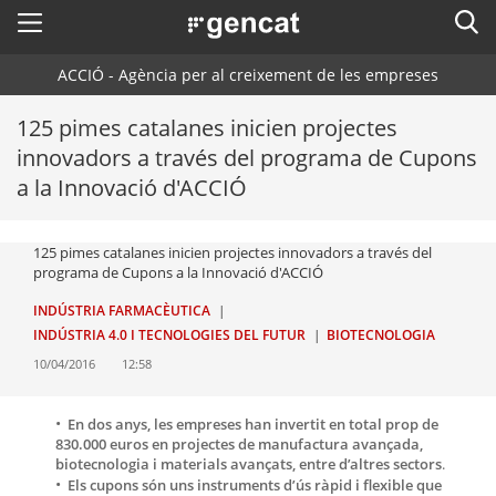
Menú
Cerc
. Obre en una nova finestra.
ACCIÓ - Agència per al creixement de les empreses
ACCIÓ - Agència per al creixement de les empreses
Cercador
Inici
125 pimes catalanes inicien projectes
innovadors a través del programa de Cupons
Ajuts i serveis
a la Innovació d'ACCIÓ
Països
125 pimes catalanes inicien projectes innovadors a través del
Serveis d'internacionalització
Serveis d'innovació
Sectors
programa de Cupons a la Innovació d'ACCIÓ
Convocatòries d'ajuts obertes
Últimes notícies
INDÚSTRIA FARMACÈUTICA
Activitats
INDÚSTRIA 4.0 I TECNOLOGIES DEL FUTUR
BIOTECNOLOGIA
Properes activitats
10/04/2016
12:58
ACCIÓ
. Obre en una nova finestra.
Contacte
En dos anys, les empreses han invertit en total prop de
830.000 euros en projectes de manufactura avançada,
biotecnologia i materials avançats, entre d’altres sectors
.
ca
Els cupons són uns instruments d’ús ràpid i flexible que