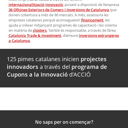
internacionalització
-
innovació
, posant a disposició de l’empresa
36 Oficines Exteriors de Comerç i Inversions de Catalunya
que
donen cobertura a més de 90 mercats. A més, assessora les
empreses catalanes perquè aconsegueixin
finançament
, les
ajuda a créixer mitjançant programes de capacitació i les orienta
en matèria de
clústers
. També és responsable, a través de l’àrea
Catalonia Trade & Investment
, d’atreure
inversions estrangeres
a Catalunya
.
125 pimes catalanes inicien
projectes
innovadors
a través del
programa de
Cupons a la Innovació
d'ACCIÓ
No saps per on començar?