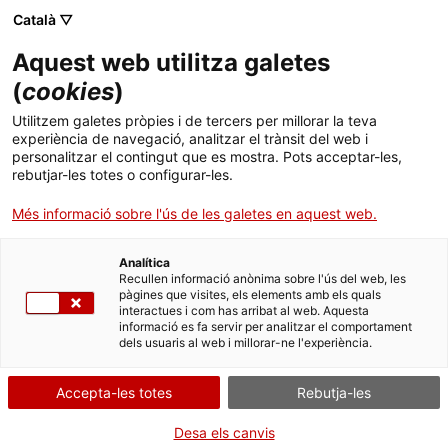
Menú
Cerc
. Obre en una nova finestra.
Català ▽
Aquest web utilitza galetes
ACCIÓ - Agència per al creixement de les empreses
ACCIÓ - Agència per al creixement de les empreses
Cercador
(
cookies
)
Inici
La Generalitat anuncia que destinarà 29
Utilitzem galetes pròpies i de tercers per millorar la teva
milions d'euros per impulsar grans projectes
experiència de navegació, analitzar el trànsit del web i
Ajuts i serveis
personalitzar el contingut que es mostra. Pots acceptar-les,
empresarials de recerca i innovació
rebutjar-les totes o configurar-les.
Països
Més informació sobre l'ús de les galetes en aquest web.
Es tracta de la segona convocatòria de les Comunitats RIS3CAT,
Serveis d'internacionalització
Serveis d'innovació
Sectors
impulsades per ACCIÓ, que han presentat avui el conseller
d’Empresa i Coneixement, Jordi Baiget, i la directora general
Analítica
Convocatòries d'ajuts obertes
Últimes notícies
Recullen informació anònima sobre l'ús del web, les
d’Indústria, Núria Betriu
Activitats
pàgines que visites, els elements amb els quals
interactues i com has arribat al web. Aquesta
Properes activitats
25/07/2016
12:14
informació es fa servir per analitzar el comportament
ACCIÓ
dels usuaris al web i millorar-ne l'experiència.
Es tracta de la segona convocatòria de les Comunitats
. Obre en una nova finestra.
Contacte
RIS3CAT, impulsades per ACCIÓ, que han presentat avui el
Accepta-les totes
Rebutja-les
conseller d’Empresa i Coneixement, Jordi Baiget, i la
directora general d’Indústria, Núria Betriu
.
ca
Desa els canvis
Són projectes sectorials que mobilitzaran més de 65 M€,