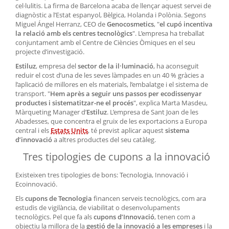
cel·lulitis. La firma de Barcelona acaba de llençar aquest servei de
diagnòstic a l’Estat espanyol, Bèlgica, Holanda i Polònia. Segons
Miguel Ángel Herranz
, CEO de
Genocosmetics
, "
el cupó incentiva
la relació amb els centres tecnològics
". L’empresa ha treballat
conjuntament amb el Centre de Ciències Òmiques en el seu
projecte d’investigació.
Estiluz
, empresa del
sector de la il·luminació
, ha aconseguit
reduir el cost d’una de les seves làmpades en un 40 % gràcies a
l’aplicació de millores en els materials, l’embalatge i el sistema de
transport. "
Hem après a seguir uns passos per ecodissenyar
productes i sistematitzar-ne el procés
", explica Marta Masdeu,
Màrqueting
Manager
d’
Estiluz
. L’empresa de Sant Joan de les
Abadesses, que concentra el gruix de les exportacions a Europa
central i els
Estats Units
, té previst aplicar aquest
sistema
d’innovació
a altres productes del seu catàleg.
Tres tipologies de cupons a la innovació
Existeixen tres tipologies de bons: Tecnologia, Innovació i
Ecoinnovació.
Els
cupons de Tecnologia
financen serveis tecnològics, com ara
estudis de vigilància, de viabilitat o desenvolupaments
tecnològics. Pel que fa als
cupons d’Innovació
, tenen com a
objectiu la millora de la
gestió de la innovació a les empreses
i la