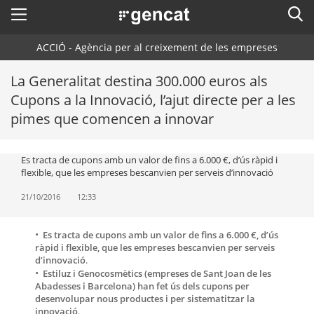
Menú
Cerc
. Obre en una nova finestra.
ACCIÓ - Agència per al creixement de les empreses
ACCIÓ - Agència per al creixement de les empreses
Cercador
Inici
La Generalitat destina 300.000 euros als
Cupons a la Innovació, l’ajut directe per a les
Ajuts i serveis
pimes que comencen a innovar
Països
Es tracta de cupons amb un valor de fins a 6.000 €, d’ús ràpid i
Serveis d'internacionalització
Serveis d'innovació
Sectors
flexible, que les empreses bescanvien per serveis d’innovació
Convocatòries d'ajuts obertes
Últimes notícies
21/10/2016
12:33
Activitats
Properes activitats
ACCIÓ
Es tracta de cupons amb un valor de fins a 6.000 €, d’ús
ràpid i flexible, que les empreses bescanvien per serveis
d’innovació
.
. Obre en una nova finestra.
Contacte
Estiluz
i Genocosmètics (empreses de Sant Joan de les
Abadesses i Barcelona) han fet ús dels cupons per
desenvolupar nous productes i per sistematitzar la
ca
innovació
.