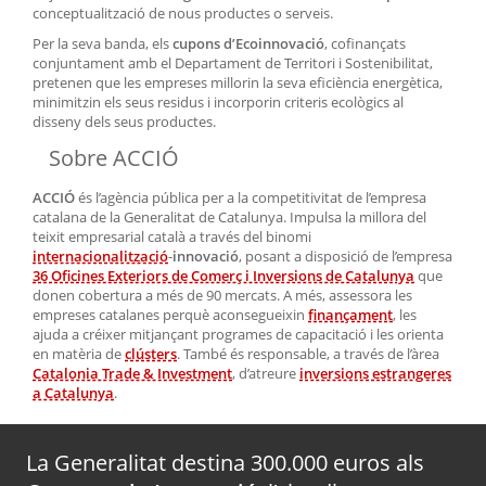
conceptualització de nous productes o serveis.
Per la seva banda, els
cupons d’Ecoinnovació
, cofinançats
conjuntament amb el Departament de Territori i Sostenibilitat,
pretenen que les empreses millorin la seva eficiència energètica,
minimitzin els seus residus i incorporin criteris ecològics al
disseny dels seus productes.
Sobre ACCIÓ
ACCIÓ
és l’agència pública per a la competitivitat de l’empresa
catalana de la Generalitat de Catalunya. Impulsa la millora del
teixit empresarial català a través del binomi
internacionalització
-
innovació
, posant a disposició de l’empresa
36 Oficines Exteriors de Comerç i Inversions de Catalunya
que
donen cobertura a més de 90 mercats. A més, assessora les
empreses catalanes perquè aconsegueixin
finançament
, les
ajuda a créixer mitjançant programes de capacitació i les orienta
en matèria de
clústers
. També és responsable, a través de l’àrea
Catalonia Trade & Investment
, d’atreure
inversions estrangeres
a Catalunya
.
La Generalitat destina 300.000 euros als