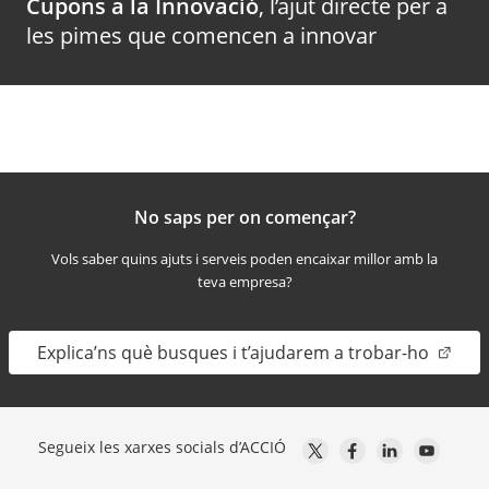
Cupons a la Innovació
, l’ajut directe per a
les pimes que comencen a innovar
No saps per on començar?
Vols saber quins ajuts i serveis poden encaixar millor amb la
teva empresa?
Explica’ns què busques i t’ajudarem a trobar-ho
Segueix les xarxes socials d’ACCIÓ