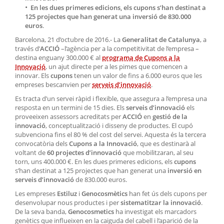
En les dues primeres edicions, els cupons s’han destinat a
125 projectes que han generat una inversió de 830.000
euros
.
Barcelona, 21 d’octubre de 2016.- La
Generalitat de Catalunya
, a
través d’
ACCIÓ
–l’agència per a la competitivitat de l’empresa –
destina enguany 300.000 € al
programa de Cupons a la
Innovació
, un ajut directe per a les pimes que comencen a
innovar. Els
cupons
tenen un valor de fins a 6.000 euros que les
empreses bescanvien per
serveis d’innovació
.
Es tracta d’un servei ràpid i flexible, que assegura a l’empresa una
resposta en un termini de 15 dies. Els
serveis d’innovació
els
proveeixen assessors acreditats per
ACCIÓ
en
gestió de la
innovació
, conceptualització i disseny de productes. El cupó
subvenciona fins el 80 % del cost del servei. Aquesta és la tercera
convocatòria dels
Cupons a la Innovació
, que es destinarà al
voltant de
60 projectes d’innovació
que mobilitzaran, al seu
torn, uns 400.000 €. En les dues primeres edicions, els
cupons
s’han destinat a 125 projectes que han generat una
inversió en
serveis d’innovació
de 830.000 euros.
Les empreses
Estiluz
i
Genocosmètics
han fet ús dels cupons per
desenvolupar nous productes i per
sistematitzar la innovació
.
De la seva banda,
Genocosmetics
ha investigat els marcadors
genètics que influeixen en la caiguda del cabell i l’aparició de la