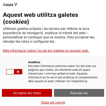
Menú
Cerc
. Obre en una nova finestra.
Català ▽
Aquest web utilitza galetes
ACCIÓ - Agència per al creixement de les empreses
ACCIÓ - Agència per al creixement de les empreses
Cercador
(
cookies
)
Inici
16 empreses de dos clústers catalans
Utilitzem galetes pròpies i de tercers per millorar la teva
participen a la fira Sirha de Lió, una de les
experiència de navegació, analitzar el trànsit del web i
Ajuts i serveis
personalitzar el contingut que es mostra. Pots acceptar-les,
més importants del món de restauració i
rebutjar-les totes o configurar-les.
hostaleria
Països
Més informació sobre l'ús de les galetes en aquest web.
Serveis d'internacionalització
Serveis d'innovació
Sectors
La delegació, formada per empreses dels clústers Catalonia
Analítica
Convocatòries d'ajuts obertes
Últimes notícies
Gourmet i Clúster Foodservice –del programa Catalonia Clusters
Recullen informació anònima sobre l'ús del web, les
Activitats
d’ACCIÓ– busca oportunitats de negoci en un esdeveniment que
pàgines que visites, els elements amb els quals
va comptar en la passada edició amb la presència de 189.000
interactues i com has arribat al web. Aquesta
Properes activitats
professionals
informació es fa servir per analitzar el comportament
ACCIÓ
dels usuaris al web i millorar-ne l'experiència.
FRANÇA
SUÏSSA
ALIMENTACIÓ
. Obre en una nova finestra.
Contacte
TURISME, CULTURA, OCI, ESPORTS I RESTAURACIÓ
Accepta-les totes
Rebutja-les
24/01/2017
02:27
ca
Desa els canvis