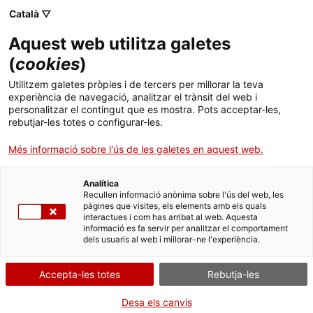
Menú
Cerc
. Obre en una nova finestra.
Català ▽
Aquest web utilitza galetes
ACCIÓ - Agència per al creixement de les empreses
ACCIÓ - Agència per al creixement de les empreses
Cercador
(
cookies
)
Inici
La tecnològica Adaptive crea 16 llocs de
Utilitzem galetes pròpies i de tercers per millorar la teva
treball a Barcelona amb l'obertura d'una seu
experiència de navegació, analitzar el trànsit del web i
Ajuts i serveis
personalitzar el contingut que es mostra. Pots acceptar-les,
per cobrir tot Europa
rebutjar-les totes o configurar-les.
Països
Més informació sobre l'ús de les galetes en aquest web.
El projecte de l’empresa britànica ha comptat amb el suport de la
Serveis d'internacionalització
Serveis d'innovació
Sectors
Generalitat a través de Catalonia Trade & Investment, l’àrea
d’atracció d’inversions estrangeres d’ACCIÓ
Analítica
Convocatòries d'ajuts obertes
Últimes notícies
Recullen informació anònima sobre l'ús del web, les
Activitats
pàgines que visites, els elements amb els quals
REGNE UNIT
CANADÀ
interactues i com has arribat al web. Aquesta
Properes activitats
INDÚSTRIA 4.0 I TECNOLOGIES DEL FUTUR
informació es fa servir per analitzar el comportament
ACCIÓ
TIC I TRANSFORMACIÓ DIGITAL
dels usuaris al web i millorar-ne l'experiència.
13/02/2017
10:57
. Obre en una nova finestra.
Contacte
Accepta-les totes
Rebutja-les
La companyia preveu crear encara nous llocs de treball i
ca
Desa els canvis
tancar aquest 2017 amb un equip de 30 professionals a la