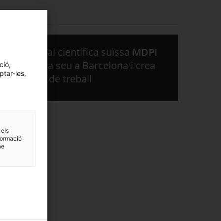
L'editorial científica suïssa
MDPI
obre una seu a Barcelona i crea
ció,
ptar-les,
30 llocs de treball
 els
formació
ne