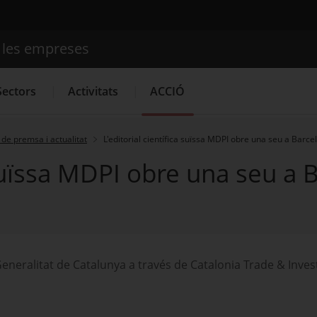
e les empreses
Cercador
Sectors
Activitats
ACCIÓ
de premsa i actualitat
L'editorial científica suïssa MDPI obre una seu a Barcel
 suïssa MDPI obre una seu a 
Serveis d'innovació
Convocatòries d'ajuts obertes
Últim
eneralitat de Catalunya a través de Catalonia Trade & Invest