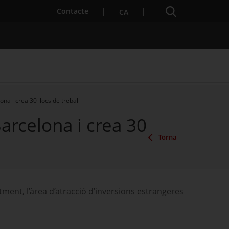
Cercador
. Obre en una nova finestra.
Contacte
CA
ona i crea 30 llocs de treball
Barcelona i crea 30
es notícies
Properes activitats
Torna
ment, l’àrea d’atracció d’inversions estrangeres