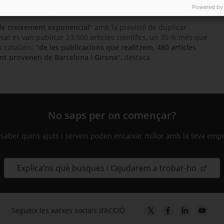
 centres de recerca
". Actualment l’editorial compta amb 454
Powered by
a), la Xina i Belgrad.
de creixement exponencial
" amb la previsió de duplicar
at es van publicar 23.500 articles científics, un 35 % més que
s catalans: "
de les publicacions que realitzem, 480 articles
ment provenen de Barcelona i Girona
", destaca.
No saps per on començar?
 saber quins ajuts i serveis poden encaixar millor amb la teva emp
Explica’ns què busques i t’ajudarem a trobar-ho
Segueix les xarxes socials d’ACCIÓ