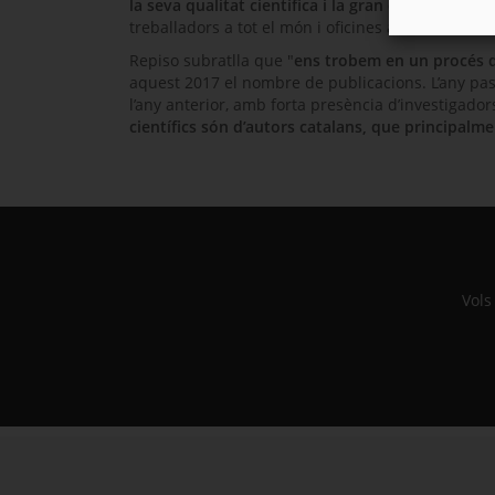
la seva qualitat científica i la gran quantitat de
treballadors a tot el món i oficines a Basilea (Suïss
Repiso
subratlla que "
ens trobem en un procés 
aquest 2017 el nombre de publicacions. L’any pass
l’any anterior, amb forta presència d’investigador
científics són d’autors catalans, que principal
Vols