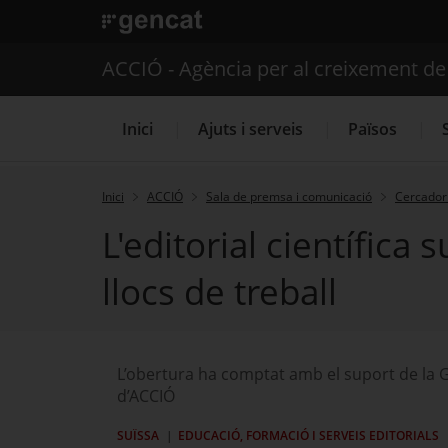
. Obre en una nova finestra.
ACCIÓ - Agència per al creixement d
Inici
Ajuts i serveis
Països
Inici
ACCIÓ
Sala de premsa i comunicació
Cercador 
L'editorial científica
Serveis d'internacionalització
llocs de treball
L’obertura ha comptat amb el suport de la G
d’ACCIÓ
SUÏSSA
EDUCACIÓ, FORMACIÓ I SERVEIS EDITORIALS