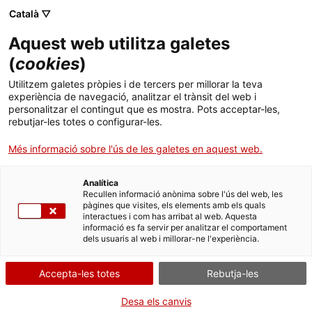
Menú
Cerc
. Obre en una nova finestra.
Català ▽
Aquest web utilitza galetes
ACCIÓ - Agència per al creixement de les empreses
ACCIÓ - Agència per al creixement de les empreses
Cercador
(
cookies
)
Inici
Creix el nombre de projectes d'inversió
Utilitzem galetes pròpies i de tercers per millorar la teva
estrangera captats per la Generalitat amb
experiència de navegació, analitzar el trànsit del web i
Ajuts i serveis
personalitzar el contingut que es mostra. Pots acceptar-les,
una inversió de 352 milions d'euros i més de
rebutjar-les totes o configurar-les.
4.000 llocs de treball
Països
Més informació sobre l'ús de les galetes en aquest web.
Serveis d'internacionalització
Serveis d'innovació
Sectors
A través de Catalonia Trade & Investment –l’àrea d’atracció
Analítica
Convocatòries d'ajuts obertes
Últimes notícies
d’inversions estrangeres d’ACCIÓ-, la Generalitat ha materialitzat
Recullen informació anònima sobre l'ús del web, les
Activitats
68 projectes d’inversió estrangera, que han suposat una inversió
pàgines que visites, els elements amb els quals
de 352 milions d’euros i la creació i manteniment de 4.067 llocs de
interactues i com has arribat al web. Aquesta
Properes activitats
treball
informació es fa servir per analitzar el comportament
ACCIÓ
dels usuaris al web i millorar-ne l'experiència.
JAPÓ
TIC I TRANSFORMACIÓ DIGITAL
FRANÇA
BÈLGICA
. Obre en una nova finestra.
Contacte
ALEMANYA
REGNE UNIT
ESTATS UNITS
Accepta-les totes
Rebutja-les
INDÚSTRIA 4.0 I TECNOLOGIES DEL FUTUR
ca
04/05/2017
12:35
Desa els canvis