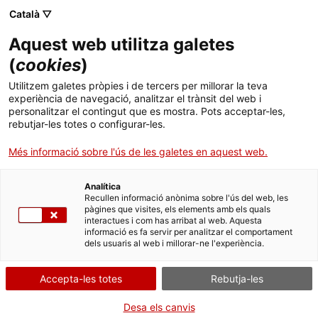
Menú
Cerc
. Obre en una nova finestra.
Català ▽
Aquest web utilitza galetes
ACCIÓ - Agència per al creixement de les empreses
ACCIÓ - Agència per al creixement de les empreses
Cercador
(
cookies
)
Inici
Els serveis d'ACCIÓ encaren el tancament de
Utilitzem galetes pròpies i de tercers per millorar la teva
l'any
experiència de navegació, analitzar el trànsit del web i
Ajuts i serveis
personalitzar el contingut que es mostra. Pots acceptar-les,
rebutjar-les totes o configurar-les.
Països
Més informació sobre l'ús de les galetes en aquest web.
29/11/2017
09:00
Serveis d'internacionalització
Serveis d'innovació
Sectors
Analítica
Convocatòries d'ajuts obertes
Últimes notícies
Recullen informació anònima sobre l'ús del web, les
Activitats
pàgines que visites, els elements amb els quals
interactues i com has arribat al web. Aquesta
Properes activitats
informació es fa servir per analitzar el comportament
ACCIÓ
dels usuaris al web i millorar-ne l'experiència.
. Obre en una nova finestra.
Contacte
Accepta-les totes
Rebutja-les
ca
Desa els canvis