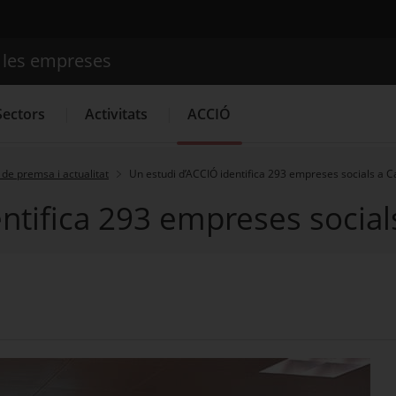
e les empreses
Cercador
Sectors
Activitats
ACCIÓ
de premsa i actualitat
Un estudi d’ACCIÓ identifica 293 empreses socials a C
ntifica 293 empreses social
Serveis d'innovació
Convocatòries d'ajuts obertes
Últim