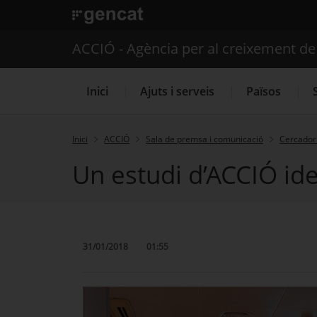
. Obre en una nova finestra.
ACCIÓ - Agència per al creixement d
Inici
Ajuts i serveis
Països
Inici
ACCIÓ
Sala de premsa i comunicació
Cercador 
Un estudi d’ACCIÓ ide
Serveis d'internacionalització
31/01/2018
01:55