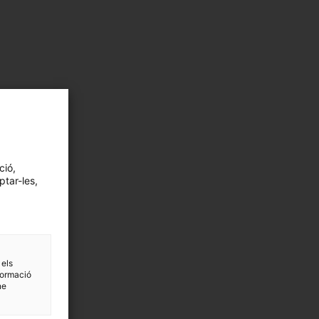
ció,
ptar-les,
 els
formació
ne