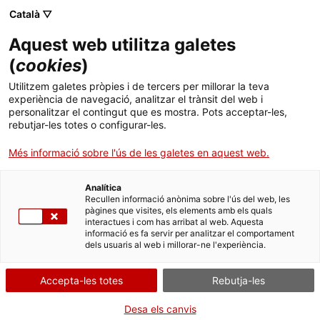
Menú
Cerc
. Obre en una nova finestra.
Català ▽
Aquest web utilitza galetes
ACCIÓ - Agència per al creixement de les empreses
ACCIÓ - Agència per al creixement de les empreses
Cercador
(
cookies
)
Inici
L’empresa danesa Hempel inverteix 6 milions
Utilitzem galetes pròpies i de tercers per millorar la teva
d’euros i crea 30 llocs de treball amb
experiència de navegació, analitzar el trànsit del web i
Ajuts i serveis
personalitzar el contingut que es mostra. Pots acceptar-les,
l’obertura d’un nou centre de R+D a
rebutjar-les totes o configurar-les.
Catalunya
Països
Més informació sobre l'ús de les galetes en aquest web.
Serveis d'internacionalització
Serveis d'innovació
Sectors
La consellera d’Empresa i Coneixement, Àngels Chacón, ha
Analítica
Convocatòries d'ajuts obertes
Últimes notícies
inaugurat aquest dijous al matí les noves instal·lacions de
Recullen informació anònima sobre l'ús del web, les
Activitats
3.000m2, ubicades a Santa Perpètua de Mogoda
pàgines que visites, els elements amb els quals
interactues i com has arribat al web. Aquesta
Properes activitats
BÉNS D'EQUIPAMENT I MATERIALS
informació es fa servir per analitzar el comportament
ACCIÓ
dels usuaris al web i millorar-ne l'experiència.
29/11/2018
11:00
. Obre en una nova finestra.
Contacte
Accepta-les totes
Rebutja-les
ca
Desa els canvis