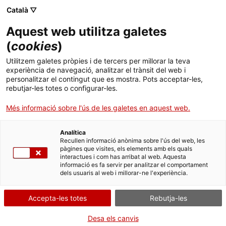
Menú
Cerc
. Obre en una nova finestra.
Català ▽
Aquest web utilitza galetes
ACCIÓ - Agència per al creixement de les empreses
ACCIÓ - Agència per al creixement de les empreses
Cercador
(
cookies
)
Inici
El Govern acorda destinar 20 milions d'euros
Utilitzem galetes pròpies i de tercers per millorar la teva
a Eurecat i als seus centres adscrits
experiència de navegació, analitzar el trànsit del web i
Ajuts i serveis
personalitzar el contingut que es mostra. Pots acceptar-les,
rebutjar-les totes o configurar-les.
Països
L'ajut, atorgat per ACCIÓ -l'agència per a la competitivitat de
Més informació sobre l'ús de les galetes en aquest web.
l'empresa del departament d'Empresa i Coneixement-, té per
Serveis d'internacionalització
Serveis d'innovació
objectiu el desenvolupament de línies de recerca industrial i
Sectors
accelerar la transferència tecnològica a les empreses catalanes
Analítica
Convocatòries d'ajuts obertes
Últimes notícies
Recullen informació anònima sobre l'ús del web, les
Activitats
28/07/2020
02:00
pàgines que visites, els elements amb els quals
interactues i com has arribat al web. Aquesta
Properes activitats
informació es fa servir per analitzar el comportament
ACCIÓ
dels usuaris al web i millorar-ne l'experiència.
. Obre en una nova finestra.
Contacte
Accepta-les totes
Rebutja-les
ca
Desa els canvis